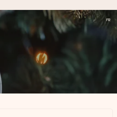
FR
a compte le plus.
ommes présents).
ations, juste tout l’amour pour le moment idéal.