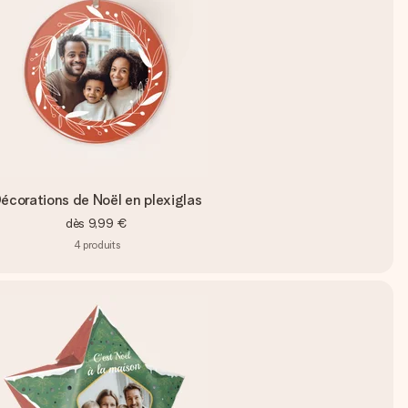
écorations de Noël en plexiglas
dès
9,99 €
4
produits