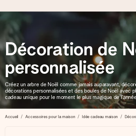
Commandé ce jour, expédié sous 24h
Décoration de N
Nous préparons votre cadeau avec attention et l’envoyons en un
personnalisée
4,9 (sur la base de +15 000 avis)
Nos cadeaux sont appréciés. Les clients nous attribuent une
Créez un arbre de Noël comme jamais auparavant, décor
décorations personnalisées et des boules de Noël avec p
cadeau unique pour le moment le plus magique de l'année
Carte de vœux gratuite
Créez quelque chose d’unique en quelques étapes – avec son p
Accueil
Accessoires pour la maison
Idée cadeau maison
Décor