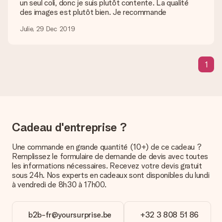
un seul coli, donc je suis plutôt contente. La qualité
En cliquant sur le bouton vert « Carte cadeau gratuite » une
des images est plutôt bien. Je recommande
fois dans le panier, vous pouvez ajouter une carte à votre
cadeau. Vous pouvez y écrire un message personnel pour que
Julie, 29 Dec 2019
l’heureux destinataire puisse savoir qui lui a envoyé cette
agréable surprise.
Mon cadeau est-il livré emballé ?
1
Nous ne pouvons malheureusement pour le moment assurer
ce genre de service. C’est pourquoi nous envoyons tous les
cadeaux dans des paquets joliment décorés pour un effet de
fête assuré. Vous pouvez alors offrir le cadeau ainsi ou
directement l’envoyer au destinataire.
Cadeau d'entreprise ?
Délai de livraison, options de livraison et frais
Une commande en grande quantité (10+) de ce cadeau ?
de port
Remplissez le formulaire de demande de devis avec toutes
Est-ce que je peux choisir la date de livraison ?
les informations nécessaires. Recevez votre devis gratuit
Il n’est, en ce moment, pas possible de choisir une date
sous 24h. Nos experts en cadeaux sont disponibles du lundi
précise pour votre cadeau.
à vendredi de 8h30 à 17h00.
Quel est le délai de livraison ? Quand est-ce que mon
cadeau sera livré ?
b2b-fr@yoursurprise.be
+32 3 808 51 86
Le délai de livraison est indiqué sur la page du produit choisi.