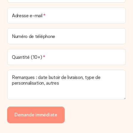
La facture est-elle envoyée avec le cadeau ?
Nous n’envoyons pas de facture avec le cadeau. Nous vous
l’envoyons par e-mail avec la confirmation de commande. Vous
Adresse e-mail
pouvez de même retrouver votre facture dans votre espace
personnel MySurprise. Vous pouvez ainsi être tranquille et
envoyer directement le cadeau à l’heureux destinataire, pour
Numéro de téléphone
un véritable effet surprise !
Quantité (10+)
Remarques : date butoir de livraison, type de
personnalisation, autres
Demande immédiate