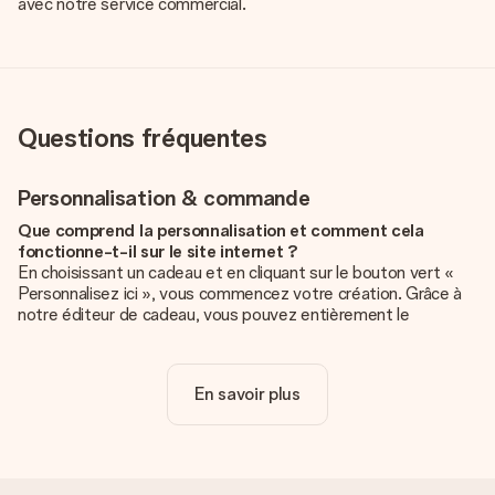
avec notre service commercial.
Questions fréquentes
Personnalisation & commande
Que comprend la personnalisation et comment cela
fonctionne-t-il sur le site internet ?
En choisissant un cadeau et en cliquant sur le bouton vert «
Personnalisez ici », vous commencez votre création. Grâce à
notre éditeur de cadeau, vous pouvez entièrement le
personnaliser à souhait en y ajoutant vos photos et/ou texte.
Vous pouvez même, si vous le désirez, choisir un design
unique pour ajouter une touche finale à votre cadeau.
En savoir plus
La personnalisation est-elle comprise dans le prix ?
Le prix affiché sur le site internet comprend la
personnalisation de votre cadeau. Bien plus simple ainsi !