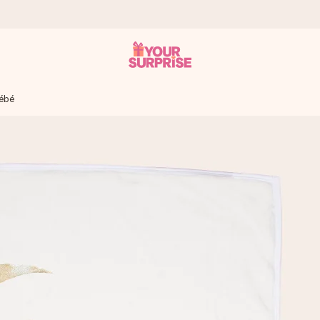
bébé
 éclair – pour que vous puissiez l’offrir au bon moment, quand cel
 note de 4,9 sur Google Reviews (total de tous les pays où nous s
rénom, votre photo ou un message qui touche le cœur. Sans complic