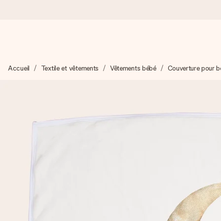
Commandé ce jour, expédié sous 24h
Accueil
Textile et vêtements
Vêtements bébé
Couverture pour 
Nous préparons votre cadeau avec attention et l’envoyons en un
4,9 (sur la base de +15 000 avis)
Nos cadeaux sont appréciés. Les clients nous attribuent une
Carte de vœux gratuite
Créez quelque chose d’unique en quelques étapes – avec son p