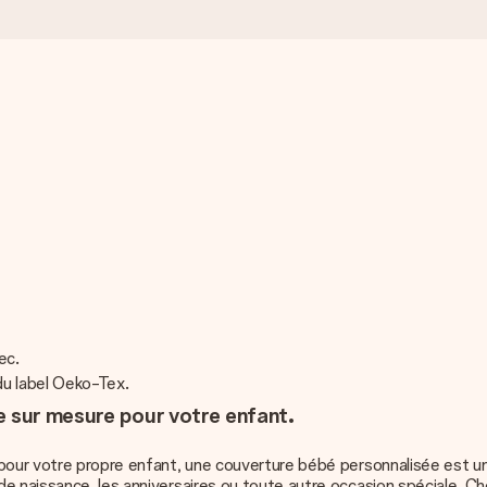
sec.
du label Oeko-Tex.
e sur mesure pour votre enfant.
pour votre propre enfant, une couverture bébé personnalisée est un 
e naissance, les anniversaires ou toute autre occasion spéciale. Ch