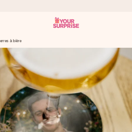
rres à bière
 éclair – pour que vous puissiez l’offrir au bon moment, quand cel
 note de 4,9 sur Google Reviews (total de tous les pays où nous s
rénom, votre photo ou un message qui touche le cœur. Sans complic