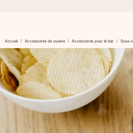
Commandé ce jour, expédié sous 24h
Accueil
Accessoires de cuisine
Accessoires pour le bar
Sous-ve
Nous préparons votre cadeau avec attention et l’envoyons en un
4,9 (sur la base de +15 000 avis)
Nos cadeaux sont appréciés. Les clients nous attribuent une
Carte de vœux gratuite
Créez quelque chose d’unique en quelques étapes – avec son p