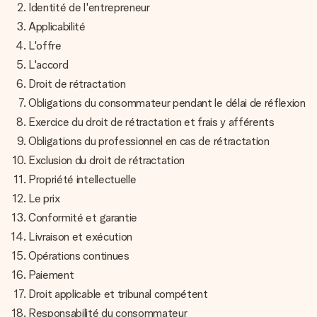
Créez quelque chose d’unique en quelques étapes – avec
Identité de l'entrepreneur
son prénom, votre photo ou un message qui touche le cœur.
Applicabilité
Sans complications, juste tout l’amour pour le moment idéal.
L'offre
L'accord
Droit de rétractation
Obligations du consommateur pendant le délai de réflexion
Exercice du droit de rétractation et frais y afférents
Obligations du professionnel en cas de rétractation
Exclusion du droit de rétractation
Propriété intellectuelle
Le prix
Conformité et garantie
Livraison et exécution
Opérations continues
Paiement
Droit applicable et tribunal compétent
Responsabilité du consommateur