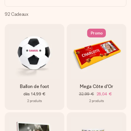
Créez quelque chose d’unique en quelques étapes – avec
son prénom, votre photo ou un message qui touche le cœur.
Sans complications, juste tout l’amour pour le moment idéal.
92
Cadeaux
Promo
Ballon de foot
Mega Côte d'Or
dès
14,99 €
32,99 €
28,04 €
2
produits
2
produits