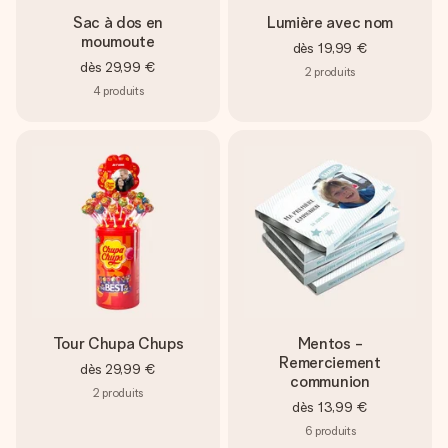
Sac à dos en
Lumière avec nom
moumoute
dès
19,99 €
dès
29,99 €
2
produits
4
produits
Tour Chupa Chups
Mentos -
Remerciement
dès
29,99 €
communion
2
produits
dès
13,99 €
6
produits