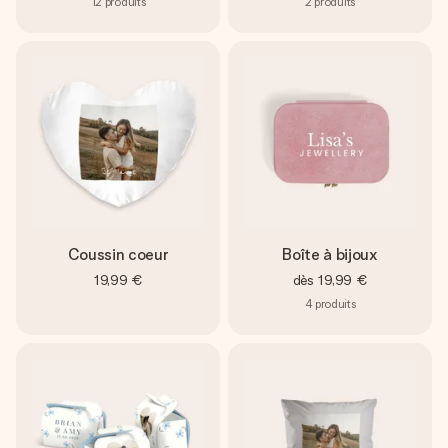
12
produits
2
produits
Coussin coeur
Boîte à bijoux
19,99 €
dès
19,99 €
4
produits