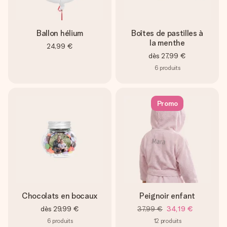
Ballon hélium
Boîtes de pastilles à
la menthe
24,99 €
dès
27,99 €
6
produits
Promo
Chocolats en bocaux
Peignoir enfant
dès
29,99 €
37,99 €
34,19 €
6
produits
12
produits