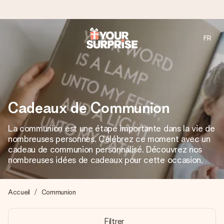
FR
Commandé ce jour, expédié sous 24h
Nous préparons votre cadeau avec attention et l’envoyons
en un éclair – pour que vous puissiez l’offrir au bon moment,
quand cela compte le plus.
Cadeaux de Communion
La communion est une étape importante dans la vie de
4,9 (sur la base de +15 000 avis)
nombreuses personnes. Célébrez ce moment avec un
Nos cadeaux sont appréciés. Les clients nous attribuent
cadeau de communion personnalisé. Découvrez nos
une note de 4,9 sur Google Reviews (total de tous les
nombreuses idées de cadeaux pour cette occasion.
pays où nous sommes présents).
Accueil
Communion
Carte de vœux gratuite
Filtrer