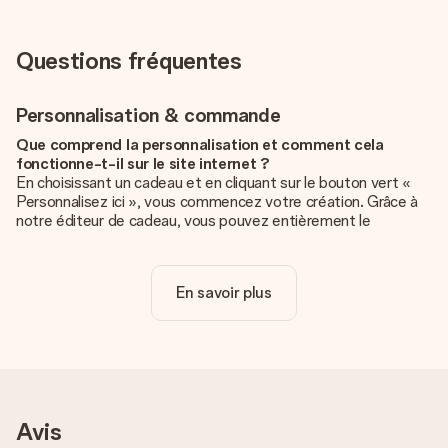
Questions fréquentes
Personnalisation & commande
Que comprend la personnalisation et comment cela
fonctionne-t-il sur le site internet ?
En choisissant un cadeau et en cliquant sur le bouton vert «
Personnalisez ici », vous commencez votre création. Grâce à
notre éditeur de cadeau, vous pouvez entièrement le
personnaliser à souhait en y ajoutant vos photos et/ou texte.
Vous pouvez même, si vous le désirez, choisir un design
unique pour ajouter une touche finale à votre cadeau.
En savoir plus
La personnalisation est-elle comprise dans le prix ?
Le prix affiché sur le site internet comprend la
personnalisation de votre cadeau. Bien plus simple ainsi !
Comment savoir si ma photo est de qualité suffisante ?
Nous voulons nous assurer que tu es entièrement satisfait de
Avis
ton cadeau. C'est pourquoi il est important d'utiliser des