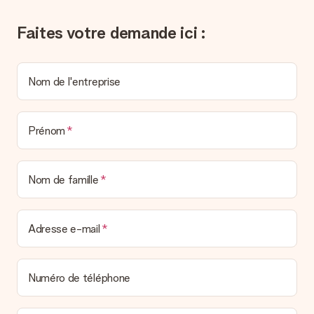
pouvez de même retrouver votre facture dans votre espace
personnel MySurprise. Vous pouvez ainsi être tranquille et
Faites votre demande ici :
envoyer directement le cadeau à l’heureux destinataire, pour
un véritable effet surprise !
Nom de l'entreprise
Prénom
Nom de famille
Adresse e-mail
Numéro de téléphone