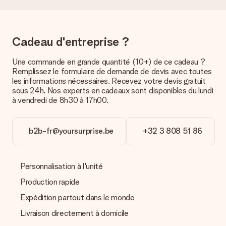
option de livraison. Le cadeau commandé vous est envoyé par
la poste ou par transporteur. Si vous voulez savoir de quelle
manière votre paquet vous sera livré, merci de bien vouloir
contacter notre service client.
Cadeau d'entreprise ?
Paiement
Une commande en grande quantité (10+) de ce cadeau ?
Comment puis-je régler ma commande ?
Remplissez le formulaire de demande de devis avec toutes
Nous proposons les formes de paiement suivantes : Paypal,
les informations nécessaires. Recevez votre devis gratuit
carte bancaire ou par virement bancaire. Comptez un délai de
sous 24h. Nos experts en cadeaux sont disponibles du lundi
3 jours supplémentaires pour la livraison de votre cadeau en
à vendredi de 8h30 à 17h00.
cas de paiement par virement bancaire.
Réception du cadeau
b2b-fr@yoursurprise.be
+32 3 808 51 86
Que puis-je faire si le cadeau ne me convient pas tout à
fait ?
Nous déplorons le fait que votre cadeau ne vous plaise pas.
Personnalisation à l'unité
Vous pouvez dans ce cas contacter notre service client qui
vous aidera à trouver une solution satisfaisante.
Production rapide
Expédition partout dans le monde
La facture est-elle envoyée avec le cadeau ?
Nous n’envoyons pas de facture avec le cadeau. Nous vous
Livraison directement à domicile
l’envoyons par e-mail avec la confirmation de commande. Vous