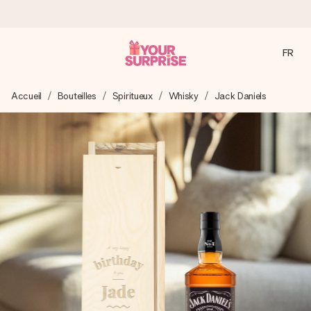
FR
Commandé ce jour, expédié sous 24h
Accueil
Bouteilles
Spiritueux
Whisky
Jack Daniels
Nous préparons votre cadeau avec attention et l’envoyons
en un éclair – pour que vous puissiez l’offrir au bon moment,
quand cela compte le plus.
4,9 (sur la base de +15 000 avis)
Nos cadeaux sont appréciés. Les clients nous attribuent
une note de 4,9 sur Google Reviews (total de tous les
pays où nous sommes présents).
Carte de vœux gratuite