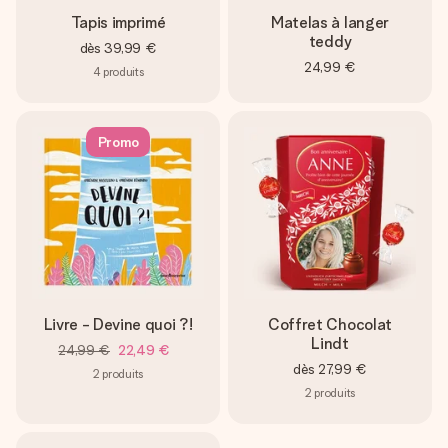
Tapis imprimé
Matelas à langer
teddy
dès
39,99 €
24,99 €
4
produits
Promo
Livre - Devine quoi ?!
Coffret Chocolat
Lindt
24,99 €
22,49 €
dès
27,99 €
2
produits
2
produits