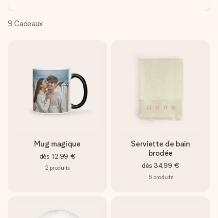
Créez quelque chose d’unique en quelques étapes – avec
son prénom, votre photo ou un message qui touche le cœur.
Sans complications, juste tout l’amour pour le moment idéal.
9
Cadeaux
Mug magique
Serviette de bain
brodée
dès
12,99 €
dès
34,99 €
2
produits
6
produits