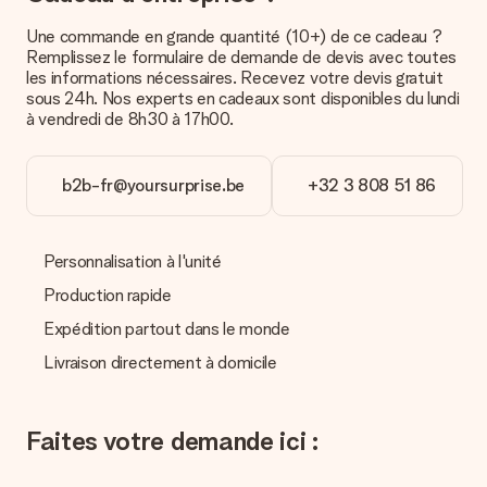
Une commande en grande quantité (10+) de ce cadeau ?
Paiement
Remplissez le formulaire de demande de devis avec toutes
Comment puis-je régler ma commande ?
les informations nécessaires. Recevez votre devis gratuit
Nous proposons les formes de paiement suivantes : Paypal,
sous 24h. Nos experts en cadeaux sont disponibles du lundi
carte bancaire ou par virement bancaire. Comptez un délai de
à vendredi de 8h30 à 17h00.
3 jours supplémentaires pour la livraison de votre cadeau en
cas de paiement par virement bancaire.
b2b-fr@yoursurprise.be
+32 3 808 51 86
Réception du cadeau
Que puis-je faire si le cadeau ne me convient pas tout à
fait ?
Personnalisation à l'unité
Nous déplorons le fait que votre cadeau ne vous plaise pas.
Vous pouvez dans ce cas contacter notre service client qui
Production rapide
vous aidera à trouver une solution satisfaisante.
Expédition partout dans le monde
La facture est-elle envoyée avec le cadeau ?
Livraison directement à domicile
Nous n’envoyons pas de facture avec le cadeau. Nous vous
l’envoyons par e-mail avec la confirmation de commande. Vous
pouvez de même retrouver votre facture dans votre espace
Faites votre demande ici :
personnel MySurprise. Vous pouvez ainsi être tranquille et
envoyer directement le cadeau à l’heureux destinataire, pour
un véritable effet surprise !