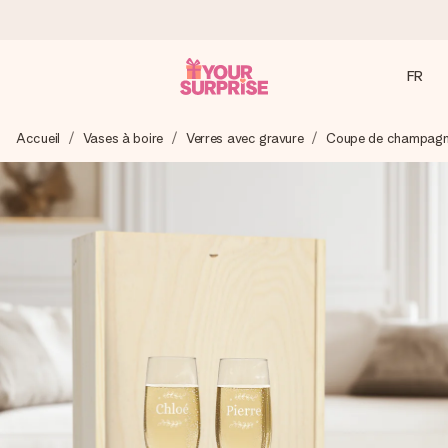
FR
Commandé ce jour, expédié sous 24h
Accueil
Vases à boire
Verres avec gravure
Coupe de champag
Nous préparons votre cadeau avec attention et l’envoyons
en un éclair – pour que vous puissiez l’offrir au bon moment,
quand cela compte le plus.
4,9 (sur la base de +15 000 avis)
Nos cadeaux sont appréciés. Les clients nous attribuent
une note de 4,9 sur Google Reviews (total de tous les
pays où nous sommes présents).
Carte de vœux gratuite