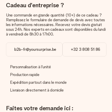
précise pour votre cadeau.
Cadeau d'entreprise ?
Quel est le délai de livraison ? Quand est-ce que mon
Une commande en grande quantité (10+) de ce cadeau ?
cadeau sera livré ?
Remplissez le formulaire de demande de devis avec toutes
Le délai de livraison est indiqué sur la page du produit choisi.
les informations nécessaires. Recevez votre devis gratuit
sous 24h. Nos experts en cadeaux sont disponibles du lundi
Quelles sont les options de livraison ?
à vendredi de 8h30 à 17h00.
Pour l’instant, il n’est pas (encore) possible de choisir une
option de livraison. Le cadeau commandé vous est envoyé par
la poste ou par transporteur. Si vous voulez savoir de quelle
b2b-fr@yoursurprise.be
+32 3 808 51 86
manière votre paquet vous sera livré, merci de bien vouloir
contacter notre service client.
Paiement
Personnalisation à l'unité
Comment puis-je régler ma commande ?
Production rapide
Nous proposons les formes de paiement suivantes : Paypal,
Expédition partout dans le monde
carte bancaire ou par virement bancaire. Comptez un délai de
3 jours supplémentaires pour la livraison de votre cadeau en
Livraison directement à domicile
cas de paiement par virement bancaire.
Réception du cadeau
Faites votre demande ici :
Que puis-je faire si le cadeau ne me convient pas tout à