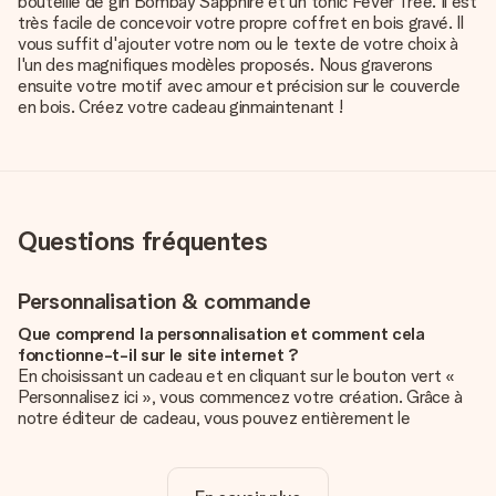
bouteille de gin Bombay Sapphire et un tonic Fever Tree. Il est
très facile de concevoir votre propre coffret en bois gravé. Il
vous suffit d'ajouter votre nom ou le texte de votre choix à
l'un des magnifiques modèles proposés. Nous graverons
ensuite votre motif avec amour et précision sur le couvercle
en bois. Créez votre
cadeau gin
maintenant !
Questions fréquentes
Personnalisation & commande
Que comprend la personnalisation et comment cela
fonctionne-t-il sur le site internet ?
En choisissant un cadeau et en cliquant sur le bouton vert «
Personnalisez ici », vous commencez votre création. Grâce à
notre éditeur de cadeau, vous pouvez entièrement le
personnaliser à souhait en y ajoutant vos photos et/ou texte.
Vous pouvez même, si vous le désirez, choisir un design
unique pour ajouter une touche finale à votre cadeau.