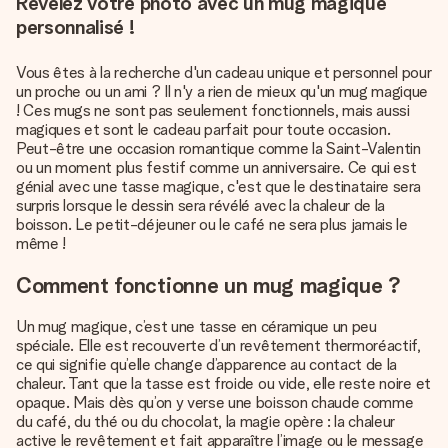
Révélez votre photo avec un mug magique
personnalisé !
Vous êtes à la recherche d'un cadeau unique et personnel pour
un proche ou un ami ? Il n'y a rien de mieux qu'un mug magique
! Ces mugs ne sont pas seulement fonctionnels, mais aussi
magiques et sont le cadeau parfait pour toute occasion.
Peut-être une occasion romantique comme la Saint-Valentin
ou un moment plus festif comme un anniversaire. Ce qui est
génial avec une tasse magique, c'est que le destinataire sera
surpris lorsque le dessin sera révélé avec la chaleur de la
boisson. Le petit-déjeuner ou le café ne sera plus jamais le
même !
Comment fonctionne un mug magique ?
Un mug magique, c’est une tasse en céramique un peu
spéciale. Elle est recouverte d’un revêtement thermoréactif,
ce qui signifie qu’elle change d’apparence au contact de la
chaleur. Tant que la tasse est froide ou vide, elle reste noire et
opaque. Mais dès qu’on y verse une boisson chaude comme
du café, du thé ou du chocolat, la magie opère : la chaleur
active le revêtement et fait apparaître l’image ou le message