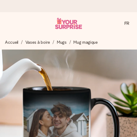
FR
Commandé ce jour, expédié sous 24h
Accueil
Vases à boire
Mugs
Mug magique
Nous préparons votre cadeau avec attention et l’envoyons
en un éclair – pour que vous puissiez l’offrir au bon moment,
quand cela compte le plus.
4,9 (sur la base de +15 000 avis)
Nos cadeaux sont appréciés. Les clients nous attribuent
une note de 4,9 sur Google Reviews (total de tous les
pays où nous sommes présents).
Carte de vœux gratuite