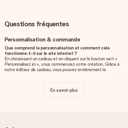
Questions fréquentes
Personnalisation & commande
Que comprend la personnalisation et comment cela
fonctionne-t-il sur le site internet ?
En choisissant un cadeau et en cliquant sur le bouton vert «
Personnalisez ici », vous commencez votre création. Grâce à
notre éditeur de cadeau, vous pouvez entièrement le
personnaliser à souhait en y ajoutant vos photos et/ou texte.
Vous pouvez même, si vous le désirez, choisir un design
unique pour ajouter une touche finale à votre cadeau.
En savoir plus
La personnalisation est-elle comprise dans le prix ?
Le prix affiché sur le site internet comprend la
personnalisation de votre cadeau. Bien plus simple ainsi !
Comment savoir si ma photo est de qualité suffisante ?
Nous voulons nous assurer que tu es entièrement satisfait de