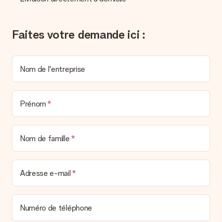
l’envoyons par e-mail avec la confirmation de commande. Vous
pouvez de même retrouver votre facture dans votre espace
personnel MySurprise. Vous pouvez ainsi être tranquille et
Faites votre demande ici :
envoyer directement le cadeau à l’heureux destinataire, pour
un véritable effet surprise !
Nom de l'entreprise
Prénom
Nom de famille
Adresse e-mail
Numéro de téléphone