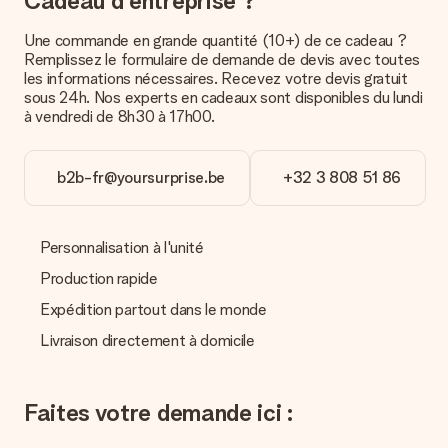
Cadeau d'entreprise ?
Paiement
Comment puis-je régler ma commande ?
Une commande en grande quantité (10+) de ce cadeau ?
Nous proposons les formes de paiement suivantes : Paypal,
Remplissez le formulaire de demande de devis avec toutes
carte bancaire ou par virement bancaire. Comptez un délai de
les informations nécessaires. Recevez votre devis gratuit
3 jours supplémentaires pour la livraison de votre cadeau en
sous 24h. Nos experts en cadeaux sont disponibles du lundi
cas de paiement par virement bancaire.
à vendredi de 8h30 à 17h00.
Réception du cadeau
b2b-fr@yoursurprise.be
+32 3 808 51 86
Que puis-je faire si le cadeau ne me convient pas tout à
fait ?
Nous déplorons le fait que votre cadeau ne vous plaise pas.
Vous pouvez dans ce cas contacter notre service client qui
Personnalisation à l'unité
vous aidera à trouver une solution satisfaisante.
Production rapide
La facture est-elle envoyée avec le cadeau ?
Expédition partout dans le monde
Nous n’envoyons pas de facture avec le cadeau. Nous vous
l’envoyons par e-mail avec la confirmation de commande. Vous
Livraison directement à domicile
pouvez de même retrouver votre facture dans votre espace
personnel MySurprise. Vous pouvez ainsi être tranquille et
envoyer directement le cadeau à l’heureux destinataire, pour
Faites votre demande ici :
un véritable effet surprise !