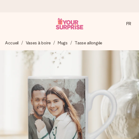
FR
Commandé ce jour, expédié sous 24h
Accueil
Vases à boire
Mugs
Tasse allongée
Nous préparons votre cadeau avec attention et l’envoyons
en un éclair – pour que vous puissiez l’offrir au bon moment,
quand cela compte le plus.
4,9 (sur la base de +15 000 avis)
Nos cadeaux sont appréciés. Les clients nous attribuent
une note de 4,9 sur Google Reviews (total de tous les
pays où nous sommes présents).
Carte de vœux gratuite