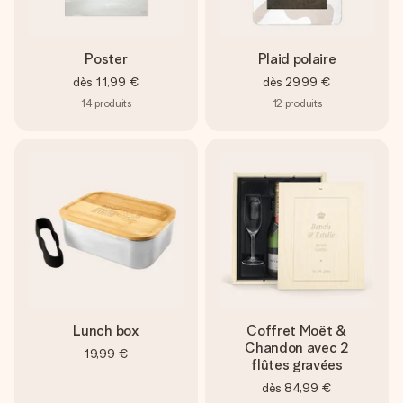
Poster
Plaid polaire
dès
11,99 €
dès
29,99 €
14
produits
12
produits
Lunch box
Coffret Moët &
Chandon avec 2
19,99 €
flûtes gravées
dès
84,99 €