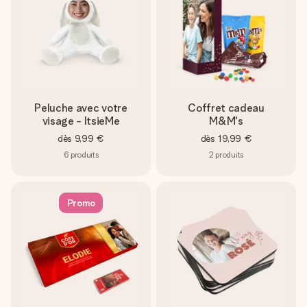
Peluche avec votre
Coffret cadeau
visage - ItsieMe
M&M's
dès
9,99 €
dès
19,99 €
6
produits
2
produits
Promo