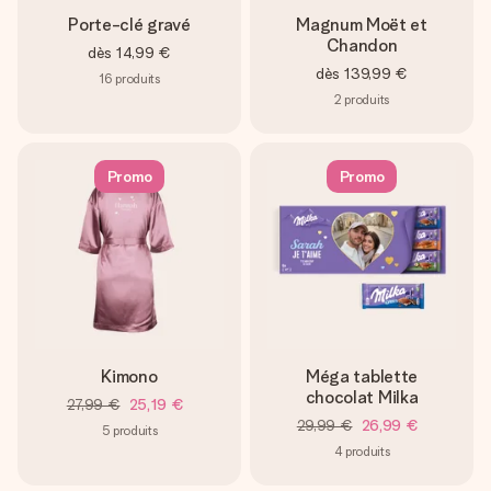
Porte-clé gravé
Magnum Moët et
Chandon
dès
14,99 €
dès
139,99 €
16
produits
2
produits
Promo
Promo
Kimono
Méga tablette
chocolat Milka
27,99 €
25,19 €
29,99 €
26,99 €
5
produits
4
produits