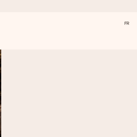
FR
a compte le plus.
ommes présents).
ations, juste tout l’amour pour le moment idéal.