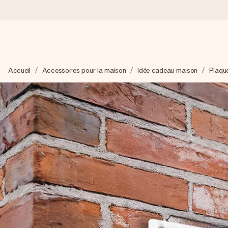
Commandé ce jour, expédié sous 24h
Accueil
Accessoires pour la maison
Idée cadeau maison
Plaqu
Nous préparons votre cadeau avec attention et l’envoyons en un
4,9 (sur la base de +15 000 avis)
Nos cadeaux sont appréciés. Les clients nous attribuent une
Carte de vœux gratuite
Créez quelque chose d’unique en quelques étapes – avec son p