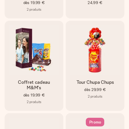
dès
19,99 €
24,99 €
2
produits
Coffret cadeau
Tour Chupa Chups
M&M's
dès
29,99 €
dès
19,99 €
2
produits
2
produits
Promo