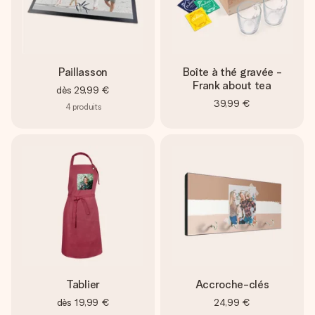
Paillasson
Boîte à thé gravée -
Frank about tea
dès
29,99 €
39,99 €
4
produits
Tablier
Accroche-clés
dès
19,99 €
24,99 €