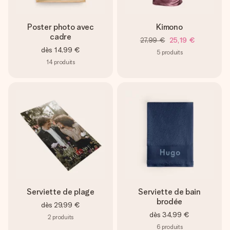
Poster photo avec
Kimono
cadre
27,99 €
25,19 €
dès
14,99 €
5
produits
14
produits
Serviette de plage
Serviette de bain
brodée
dès
29,99 €
dès
34,99 €
2
produits
6
produits