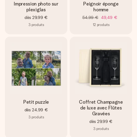
Impression photo sur
Peignoir éponge
plexiglas
homme
dès
29,99 €
54,99 €
49,49 €
3
produits
12
produits
Petit puzzle
Coffret Champagne
de luxe avec Flûtes
dès
24,99 €
Gravées
3
produits
dès
29,99 €
3
produits