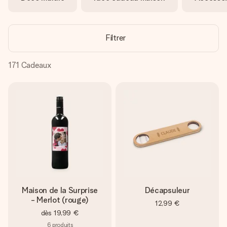
Créez quelque chose d’unique en quelques étapes – avec
son prénom, votre photo ou un message qui touche le cœur.
Sans complications, juste tout l’amour pour le moment idéal.
Filtrer
171
Cadeaux
Maison de la Surprise
Décapsuleur
- Merlot (rouge)
12,99 €
dès
19,99 €
6
produits