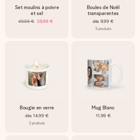
Set moulins à poivre
Boules de Noël
et sel
transparentes
49,99 €
39,99 €
dès
9,99 €
5
produits
Bougie en verre
Mug Blanc
dès
14,99 €
11,99 €
2
produits