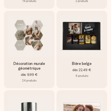
14
produits
2
produits
Décoration murale
Bière belge
géométrique
dès
22,49 €
dès
9,99 €
6
produits
24
produits