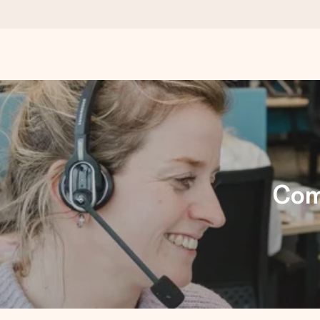
Commandé ce jour, expédié sous 24h
Nous préparons votre cadeau avec attention et l’envoyons en un
4,9 (sur la base de +15 000 avis)
Nos cadeaux sont appréciés. Les clients nous attribuent une
Com
Carte de vœux gratuite
Créez quelque chose d’unique en quelques étapes – avec son p