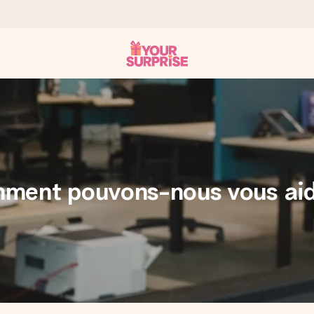
 éclair – pour que vous puissiez l’offrir au bon moment, quand cel
 note de 4,9 sur Google Reviews (total de tous les pays où nous s
ment pouvons-nous vous aid
rénom, votre photo ou un message qui touche le cœur. Sans complic