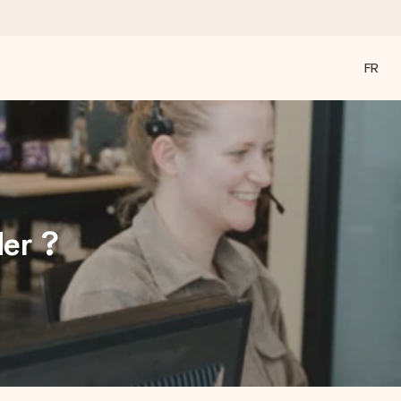
FR
a compte le plus.
ommes présents).
er ?
ations, juste tout l’amour pour le moment idéal.