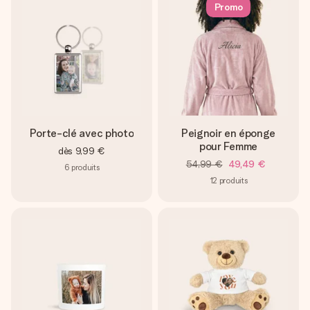
Promo
Porte-clé avec photo
Peignoir en éponge
pour Femme
dès
9,99 €
54,99 €
49,49 €
6
produits
12
produits