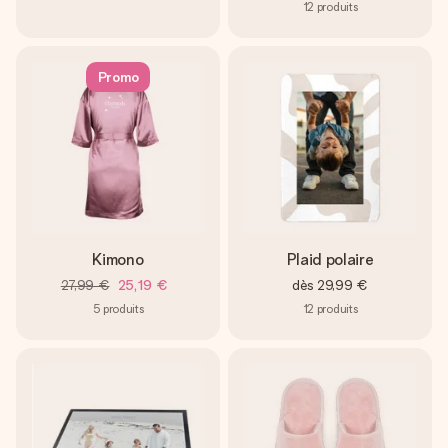
12
produits
Promo
Kimono
Plaid polaire
27,99 €
25,19 €
dès
29,99 €
5
produits
12
produits