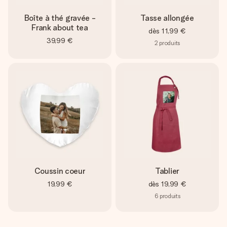
Boîte à thé gravée -
Tasse allongée
Frank about tea
dès
11,99 €
39,99 €
2
produits
Coussin coeur
Tablier
19,99 €
dès
19,99 €
6
produits