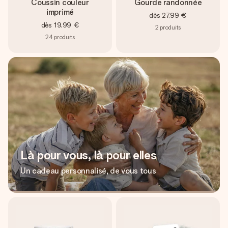
Coussin couleur
Gourde randonnée
imprimé
dès
27,99 €
dès
19,99 €
2
produits
24
produits
Là pour vous, là pour elles
Un cadeau personnalisé, de vous tous