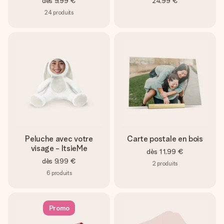
dès
9,99 €
24,99 €
24
produits
Peluche avec votre
Carte postale en bois
visage - ItsieMe
dès
11,99 €
dès
9,99 €
2
produits
6
produits
Promo