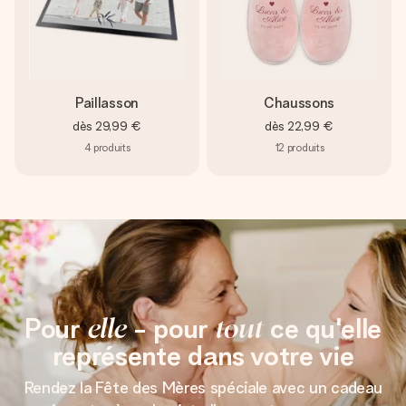
Paillasson
Chaussons
dès
29,99 €
dès
22,99 €
4
produits
12
produits
Pour
elle
- pour
tout
ce qu'elle
représente dans votre vie
Rendez la Fête des Mères spéciale avec un cadeau