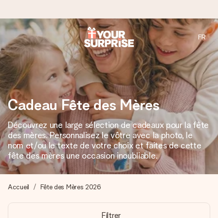
FR
Commandé ce jour, expédié sous 24h
Nous préparons votre cadeau avec attention et l’envoyons
en un éclair – pour que vous puissiez l’offrir au bon moment,
quand cela compte le plus.
Cadeau Fête des Mères
Découvrez une large sélection de cadeaux pour la fête
4,9 (sur la base de +15 000 avis)
des mères. Personnalisez le vôtre avec la photo, le
Nos cadeaux sont appréciés. Les clients nous attribuent
nom et/ou le texte de votre choix et faites de cette
une note de 4,9 sur Google Reviews (total de tous les
fête des mères une occasion inoubliable.
pays où nous sommes présents).
Accueil
Fête des Mères 2026
Carte de vœux gratuite
Filtrer