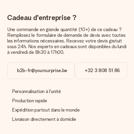
la poste ou par transporteur. Si vous voulez savoir de quelle
manière votre paquet vous sera livré, merci de bien vouloir
contacter notre service client.
Cadeau d'entreprise ?
Paiement
Une commande en grande quantité (10+) de ce cadeau ?
Comment puis-je régler ma commande ?
Remplissez le formulaire de demande de devis avec toutes
Nous proposons les formes de paiement suivantes : Paypal,
les informations nécessaires. Recevez votre devis gratuit
carte bancaire ou par virement bancaire. Comptez un délai de
sous 24h. Nos experts en cadeaux sont disponibles du lundi
3 jours supplémentaires pour la livraison de votre cadeau en
à vendredi de 8h30 à 17h00.
cas de paiement par virement bancaire.
Réception du cadeau
b2b-fr@yoursurprise.be
+32 3 808 51 86
Que puis-je faire si le cadeau ne me convient pas tout à
fait ?
Nous déplorons le fait que votre cadeau ne vous plaise pas.
Personnalisation à l'unité
Vous pouvez dans ce cas contacter notre service client qui
vous aidera à trouver une solution satisfaisante.
Production rapide
Expédition partout dans le monde
La facture est-elle envoyée avec le cadeau ?
Nous n’envoyons pas de facture avec le cadeau. Nous vous
Livraison directement à domicile
l’envoyons par e-mail avec la confirmation de commande. Vous
pouvez de même retrouver votre facture dans votre espace