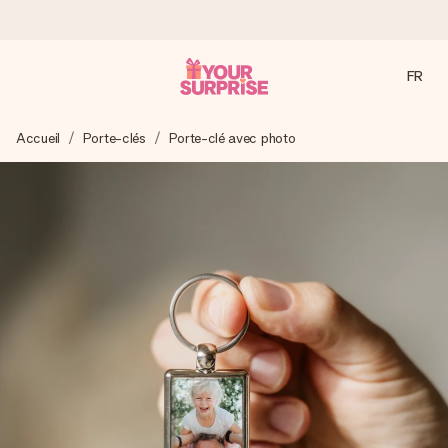
FR
Commandé ce jour, expédié sous 24h
Accueil
Porte-clés
Porte-clé avec photo
Nous préparons votre cadeau avec attention et l’envoyons
en un éclair – pour que vous puissiez l’offrir au bon moment,
quand cela compte le plus.
4,9 (sur la base de +15 000 avis)
Nos cadeaux sont appréciés. Les clients nous attribuent
une note de 4,9 sur Google Reviews (total de tous les
pays où nous sommes présents).
Carte de vœux gratuite