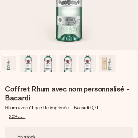
Créez quelque chose d’unique en quelques étapes – avec
son prénom, votre photo ou un message qui touche le cœur.
Sans complications, juste tout l’amour pour le moment idéal.
Coffret Rhum avec nom personnalisé -
Bacardi
Rhum avec étiquette imprimée - Bacardi 0,7L
309
avis
En stock