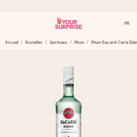
FR
Commandé ce jour, expédié sous 24h
Accueil
Bouteilles
Spiritueux
Rhum
Rhum Bacardi Carta Bla
Nous préparons votre cadeau avec attention et l’envoyons
en un éclair – pour que vous puissiez l’offrir au bon moment,
quand cela compte le plus.
4,9 (sur la base de +15 000 avis)
Nos cadeaux sont appréciés. Les clients nous attribuent
une note de 4,9 sur Google Reviews (total de tous les
pays où nous sommes présents).
Carte de vœux gratuite