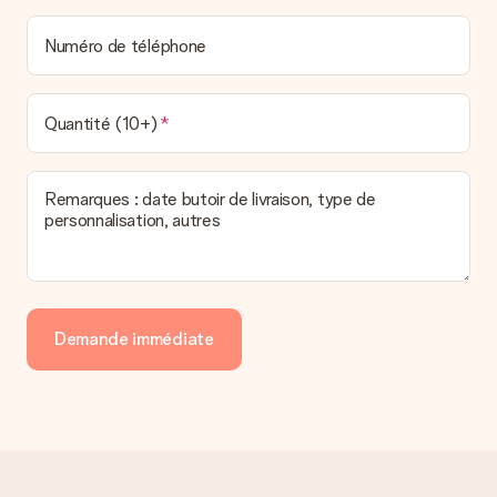
Réception du cadeau
Numéro de téléphone
Que puis-je faire si le cadeau ne me convient pas tout à
fait ?
Nous déplorons le fait que votre cadeau ne vous plaise pas.
Quantité (10+)
Vous pouvez dans ce cas contacter notre service client qui
vous aidera à trouver une solution satisfaisante.
Remarques : date butoir de livraison, type de
La facture est-elle envoyée avec le cadeau ?
personnalisation, autres
Nous n’envoyons pas de facture avec le cadeau. Nous vous
l’envoyons par e-mail avec la confirmation de commande. Vous
pouvez de même retrouver votre facture dans votre espace
personnel MySurprise. Vous pouvez ainsi être tranquille et
envoyer directement le cadeau à l’heureux destinataire, pour
un véritable effet surprise !
Demande immédiate