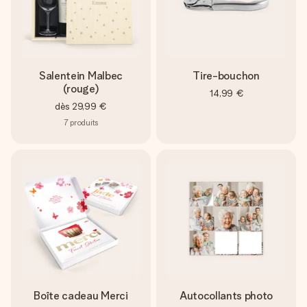
Salentein Malbec
Tire-bouchon
(rouge)
14,99 €
dès
29,99 €
7
produits
Boîte cadeau Merci
Autocollants photo