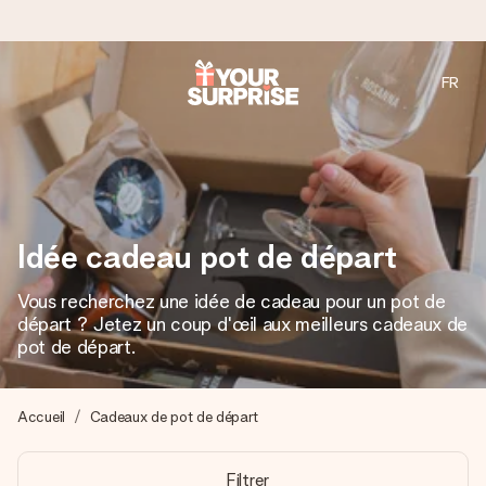
FR
Commandé ce jour, expédié sous 24h
Nous préparons votre cadeau avec attention et l’envoyons
en un éclair – pour que vous puissiez l’offrir au bon moment,
quand cela compte le plus.
Idée cadeau pot de départ
4,9 (sur la base de +15 000 avis)
Vous recherchez une idée de cadeau pour un pot de
Nos cadeaux sont appréciés. Les clients nous attribuent
départ ? Jetez un coup d'œil aux meilleurs cadeaux de
une note de 4,9 sur Google Reviews (total de tous les
pot de départ.
pays où nous sommes présents).
Accueil
Cadeaux de pot de départ
Carte de vœux gratuite
Filtrer