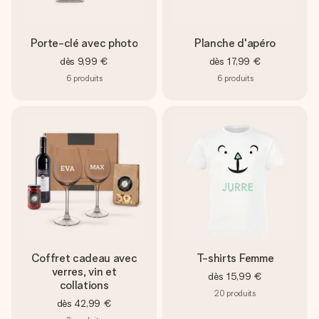
Porte-clé avec photo
Planche d'apéro
dès
9,99 €
dès
17,99 €
6
produits
6
produits
Coffret cadeau avec
T-shirts Femme
verres, vin et
dès
15,99 €
collations
20
produits
dès
42,99 €