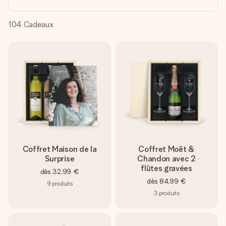
Créez quelque chose d’unique en quelques étapes – avec
son prénom, votre photo ou un message qui touche le cœur.
Sans complications, juste tout l’amour pour le moment idéal.
104
Cadeaux
Coffret Maison de la
Coffret Moët &
Surprise
Chandon avec 2
flûtes gravées
dès
32,99 €
dès
84,99 €
9
produits
3
produits