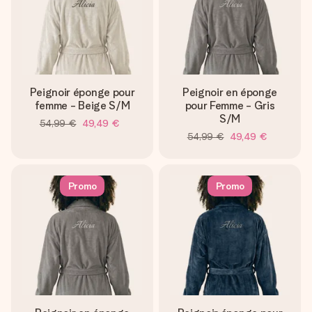
Peignoir éponge pour
Peignoir en éponge
femme - Beige S/M
pour Femme - Gris
S/M
54,99 €
49,49 €
54,99 €
49,49 €
Promo
Promo