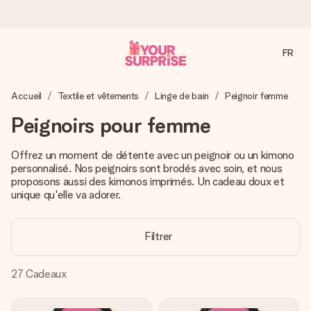
FR
Commandé ce jour, expédié sous 24h
Accueil
Textile et vêtements
Linge de bain
Peignoir femme
Nous préparons votre cadeau avec attention et l’envoyons
en un éclair – pour que vous puissiez l’offrir au bon moment,
Peignoirs pour femme
quand cela compte le plus.
Offrez un moment de détente avec un peignoir ou un kimono
personnalisé. Nos peignoirs sont brodés avec soin, et nous
proposons aussi des kimonos imprimés. Un cadeau doux et
4,9 (sur la base de +15 000 avis)
unique qu'elle va adorer.
Nos cadeaux sont appréciés. Les clients nous attribuent
une note de 4,9 sur Google Reviews (total de tous les
pays où nous sommes présents).
Filtrer
27
Cadeaux
Carte de vœux gratuite