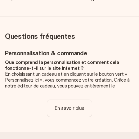
Questions fréquentes
Personnalisation & commande
Que comprend la personnalisation et comment cela
fonctionne-t-il sur le site internet ?
En choisissant un cadeau et en cliquant sur le bouton vert «
Personnalisez ici », vous commencez votre création. Grâce à
notre éditeur de cadeau, vous pouvez entièrement le
personnaliser à souhait en y ajoutant vos photos et/ou texte.
Vous pouvez même, si vous le désirez, choisir un design
unique pour ajouter une touche finale à votre cadeau.
En savoir plus
La personnalisation est-elle comprise dans le prix ?
Le prix affiché sur le site internet comprend la
personnalisation de votre cadeau. Bien plus simple ainsi !
Comment savoir si ma photo est de qualité suffisante ?