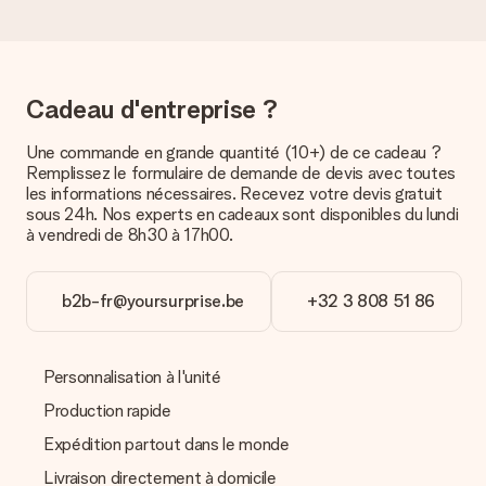
Quelles sont les options de livraison ?
Pour l’instant, il n’est pas (encore) possible de choisir une
option de livraison. Le cadeau commandé vous est envoyé par
la poste ou par transporteur. Si vous voulez savoir de quelle
Cadeau d'entreprise ?
manière votre paquet vous sera livré, merci de bien vouloir
contacter notre service client.
Une commande en grande quantité (10+) de ce cadeau ?
Remplissez le formulaire de demande de devis avec toutes
Paiement
les informations nécessaires. Recevez votre devis gratuit
Comment puis-je régler ma commande ?
sous 24h. Nos experts en cadeaux sont disponibles du lundi
Nous proposons les formes de paiement suivantes : Paypal,
à vendredi de 8h30 à 17h00.
carte bancaire ou par virement bancaire. Comptez un délai de
3 jours supplémentaires pour la livraison de votre cadeau en
cas de paiement par virement bancaire.
b2b-fr@yoursurprise.be
+32 3 808 51 86
Réception du cadeau
Que puis-je faire si le cadeau ne me convient pas tout à
Personnalisation à l'unité
fait ?
Nous déplorons le fait que votre cadeau ne vous plaise pas.
Production rapide
Vous pouvez dans ce cas contacter notre service client qui
Expédition partout dans le monde
vous aidera à trouver une solution satisfaisante.
Livraison directement à domicile