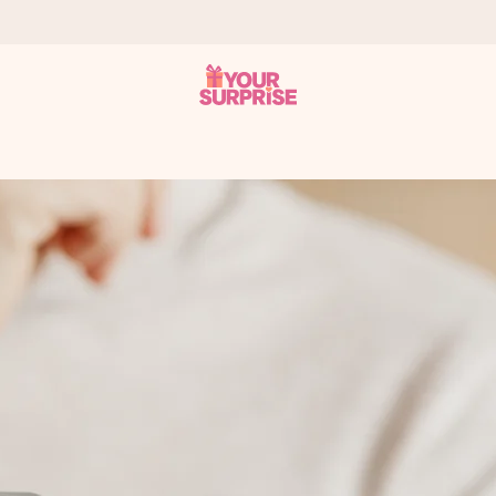
 éclair – pour que vous puissiez l’offrir au bon moment, quand cel
 note de 4,9 sur Google Reviews (total de tous les pays où nous s
rénom, votre photo ou un message qui touche le cœur. Sans complic