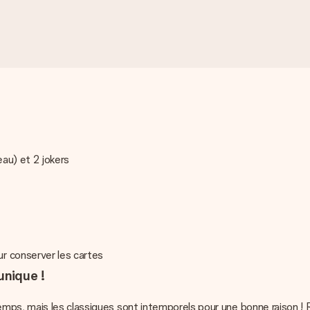
eau) et 2 jokers
r conserver les cartes
unique !
mps, mais les classiques sont intemporels pour une bonne raison !