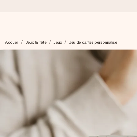
Commandé ce jour, expédié sous 24h
Accueil
Jeux & fête
Jeux
Jeu de cartes personnalisé
Nous préparons votre cadeau avec attention et l’envoyons en un
4,9 (sur la base de +15 000 avis)
Nos cadeaux sont appréciés. Les clients nous attribuent une
Carte de vœux gratuite
Créez quelque chose d’unique en quelques étapes – avec son p