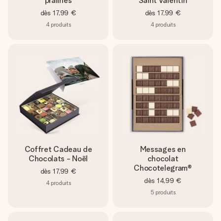
pralinés
Saint Valentin
dès
17,99 €
dès
17,99 €
4
produits
4
produits
Coffret Cadeau de
Messages en
Chocolats - Noël
chocolat
Chocotelegram®
dès
17,99 €
dès
14,99 €
4
produits
5
produits