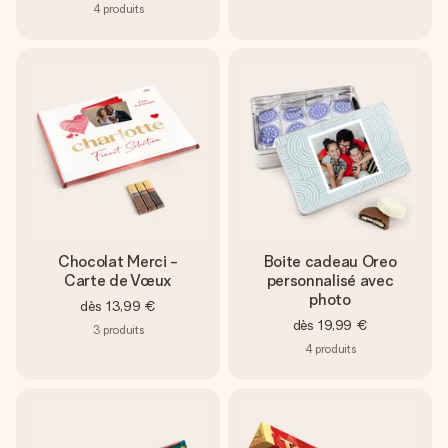
4
produits
Chocolat Merci -
Boite cadeau Oreo
Carte de Vœux
personnalisé avec
photo
dès
13,99 €
dès
19,99 €
3
produits
4
produits