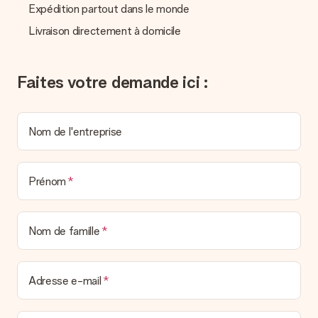
Expédition partout dans le monde
pouvez de même retrouver votre facture dans votre espace
personnel MySurprise. Vous pouvez ainsi être tranquille et
Livraison directement à domicile
envoyer directement le cadeau à l’heureux destinataire, pour
un véritable effet surprise !
Faites votre demande ici :
Nom de l'entreprise
Prénom
Nom de famille
Adresse e-mail