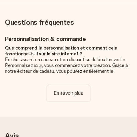
Questions fréquentes
Personnalisation & commande
Que comprend la personnalisation et comment cela
fonctionne-t-il sur le site internet ?
En choisissant un cadeau et en cliquant sur le bouton vert «
Personnalisez ici », vous commencez votre création. Grâce à
notre éditeur de cadeau, vous pouvez entièrement le
personnaliser à souhait en y ajoutant vos photos et/ou texte.
Vous pouvez même, si vous le désirez, choisir un design
unique pour ajouter une touche finale à votre cadeau.
En savoir plus
La personnalisation est-elle comprise dans le prix ?
Le prix affiché sur le site internet comprend la
personnalisation de votre cadeau. Bien plus simple ainsi !
Comment savoir si ma photo est de qualité suffisante ?
Nous voulons nous assurer que tu es entièrement satisfait de
Avis
ton cadeau. C'est pourquoi il est important d'utiliser des