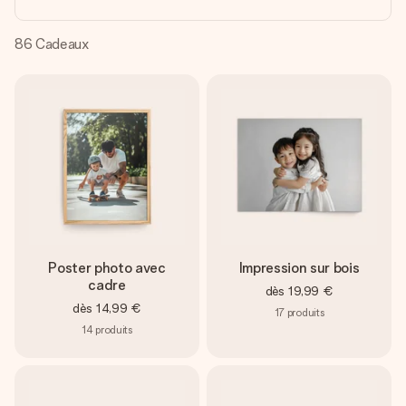
Créez quelque chose d’unique en quelques étapes – avec
son prénom, votre photo ou un message qui touche le cœur.
Sans complications, juste tout l’amour pour le moment idéal.
86
Cadeaux
Poster photo avec
Impression sur bois
cadre
dès
19,99 €
dès
14,99 €
17
produits
14
produits