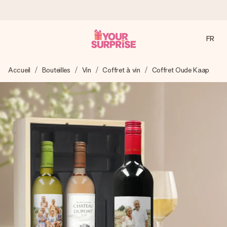
FR
Commandé ce jour, expédié sous 24h
Accueil
Bouteilles
Vin
Coffret à vin
Coffret Oude Kaap
Nous préparons votre cadeau avec attention et l’envoyons
en un éclair – pour que vous puissiez l’offrir au bon moment,
quand cela compte le plus.
4,9 (sur la base de +15 000 avis)
Nos cadeaux sont appréciés. Les clients nous attribuent
une note de 4,9 sur Google Reviews (total de tous les
pays où nous sommes présents).
Carte de vœux gratuite