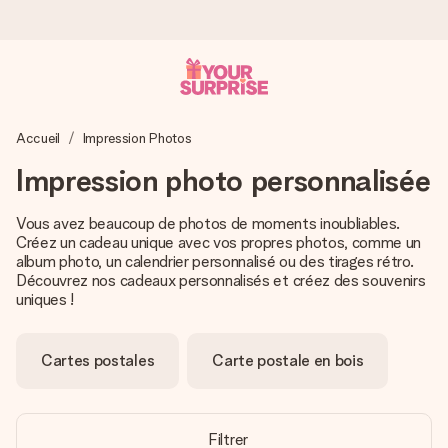
Commandé ce jour, expédié sous 24h
Accueil
Impression Photos
Nous préparons votre cadeau avec attention et l’envoyons
en un éclair – pour que vous puissiez l’offrir au bon moment,
Impression photo personnalisée
quand cela compte le plus.
Vous avez beaucoup de photos de moments inoubliables.
Créez un cadeau unique avec vos propres photos, comme un
album photo, un calendrier personnalisé ou des tirages rétro.
4,9 (sur la base de +15 000 avis)
Découvrez nos cadeaux personnalisés et créez des souvenirs
Nos cadeaux sont appréciés. Les clients nous attribuent
uniques !
une note de 4,9 sur Google Reviews (total de tous les
pays où nous sommes présents).
Cartes postales
Carte postale en bois
Carte de vœux gratuite
Filtrer