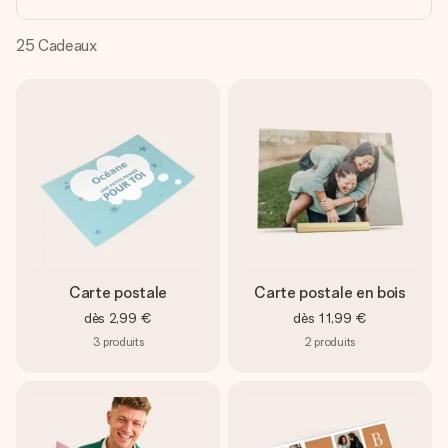
Créez quelque chose d’unique en quelques étapes – avec
son prénom, votre photo ou un message qui touche le cœur.
Sans complications, juste tout l’amour pour le moment idéal.
25
Cadeaux
Carte postale
Carte postale en bois
dès
2,99 €
dès
11,99 €
3
produits
2
produits