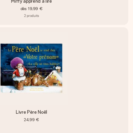
Miffy apprend à lire
dès
19,99 €
2
produits
Livre Père Noël
24,99 €