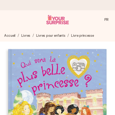
FR
Commandé ce jour, expédié sous 24h
Accueil
Livres
Livres pour enfants
Livre princesse
Nous préparons votre cadeau avec attention et l’envoyons
en un éclair – pour que vous puissiez l’offrir au bon moment,
quand cela compte le plus.
4,9 (sur la base de +15 000 avis)
Nos cadeaux sont appréciés. Les clients nous attribuent
une note de 4,9 sur Google Reviews (total de tous les
pays où nous sommes présents).
Carte de vœux gratuite