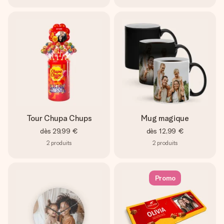
Tour Chupa Chups
Mug magique
dès
29,99 €
dès
12,99 €
2
produits
2
produits
Promo