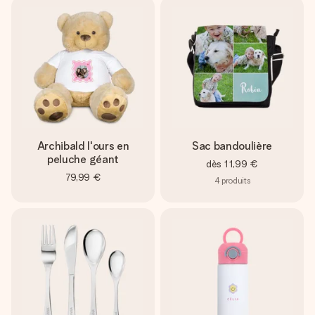
Archibald l'ours en
Sac bandoulière
peluche géant
dès
11,99 €
79,99 €
4
produits