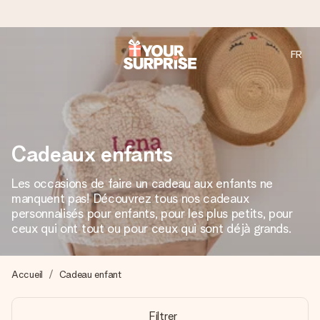
FR
Commandé ce jour, expédié sous 24h
Nous préparons votre cadeau avec attention et l’envoyons
en un éclair – pour que vous puissiez l’offrir au bon moment,
quand cela compte le plus.
Cadeaux enfants
Les occasions de faire un cadeau aux enfants ne
4,9 (sur la base de +15 000 avis)
manquent pas! Découvrez tous nos cadeaux
Nos cadeaux sont appréciés. Les clients nous attribuent
personnalisés pour enfants, pour les plus petits, pour
une note de 4,9 sur Google Reviews (total de tous les
ceux qui ont tout ou pour ceux qui sont déjà grands.
pays où nous sommes présents).
Accueil
Cadeau enfant
Carte de vœux gratuite
Filtrer