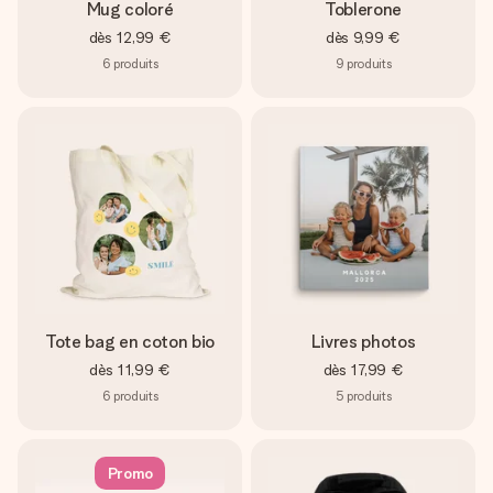
Mug coloré
Toblerone
dès
12,99 €
dès
9,99 €
6
produits
9
produits
Tote bag en coton bio
Livres photos
dès
11,99 €
dès
17,99 €
6
produits
5
produits
Promo