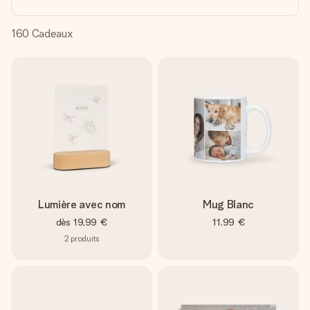
Créez quelque chose d’unique en quelques étapes – avec
son prénom, votre photo ou un message qui touche le cœur.
Sans complications, juste tout l’amour pour le moment idéal.
160
Cadeaux
Lumière avec nom
Mug Blanc
dès
19,99 €
11,99 €
2
produits