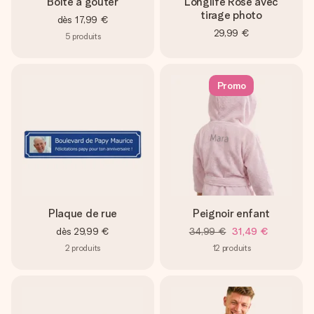
Boîte à goûter
Longlife Rose avec
tirage photo
dès
17,99 €
29,99 €
5
produits
Promo
Plaque de rue
Peignoir enfant
dès
29,99 €
34,99 €
31,49 €
2
produits
12
produits