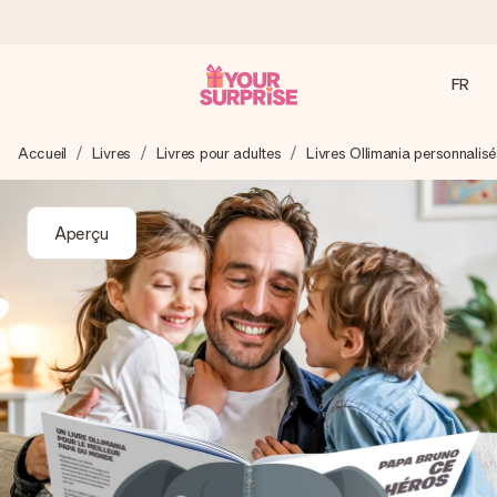
FR
Commandé ce jour, expédié sous 24h
Accueil
Livres
Livres pour adultes
Livres Ollimania personnalisé
Nous préparons votre cadeau avec attention et l’envoyons
en un éclair – pour que vous puissiez l’offrir au bon moment,
quand cela compte le plus.
Aperçu
4,9 (sur la base de +15 000 avis)
Nos cadeaux sont appréciés. Les clients nous attribuent
une note de 4,9 sur Google Reviews (total de tous les
pays où nous sommes présents).
Carte de vœux gratuite