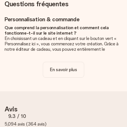
Questions fréquentes
Personnalisation & commande
Que comprend la personnalisation et comment cela
fonctionne-t-il sur le site internet ?
En choisissant un cadeau et en cliquant sur le bouton vert «
Personnalisez ici », vous commencez votre création. Grâce à
notre éditeur de cadeau, vous pouvez entièrement le
personnaliser à souhait en y ajoutant vos photos et/ou texte.
Vous pouvez même, si vous le désirez, choisir un design
unique pour ajouter une touche finale à votre cadeau.
En savoir plus
La personnalisation est-elle comprise dans le prix ?
Le prix affiché sur le site internet comprend la
personnalisation de votre cadeau. Bien plus simple ainsi !
Comment savoir si ma photo est de qualité suffisante ?
Nous voulons nous assurer que tu es entièrement satisfait de
Avis
ton cadeau. C'est pourquoi il est important d'utiliser des
photos de haute qualité. Si tu n'es pas sûr de la qualité de ton
9.3
/ 10
image, contacte notre équipe du service clientèle et joins ta
5,094 avis
(
364 avis
)
photo au cadeau que tu souhaites commander. Ils pourront