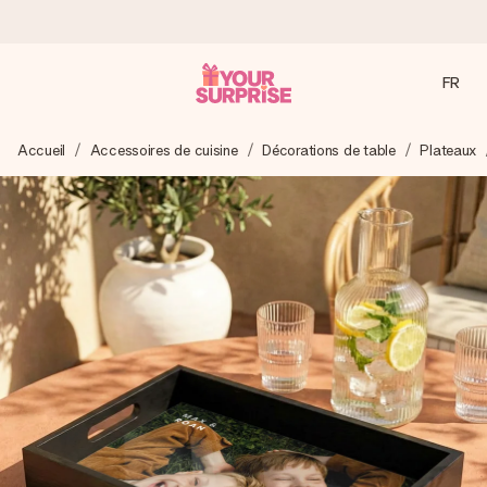
FR
Commandé ce jour, expédié sous 24h
Accueil
Accessoires de cuisine
Décorations de table
Plateaux
Nous préparons votre cadeau avec attention et l’envoyons
en un éclair – pour que vous puissiez l’offrir au bon moment,
quand cela compte le plus.
4,9 (sur la base de +15 000 avis)
Nos cadeaux sont appréciés. Les clients nous attribuent
une note de 4,9 sur Google Reviews (total de tous les
pays où nous sommes présents).
Carte de vœux gratuite