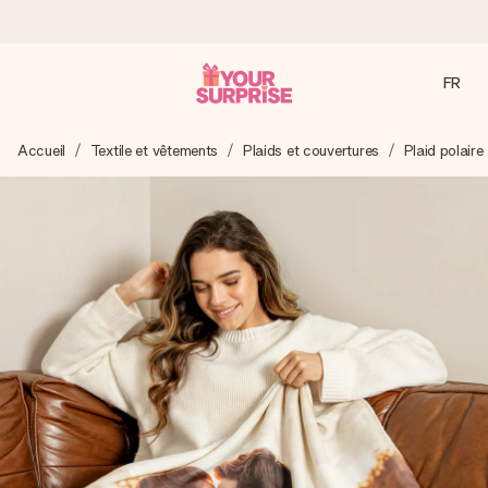
FR
Commandé ce jour, expédié sous 24h
Accueil
Textile et vêtements
Plaids et couvertures
Plaid polaire
Nous préparons votre cadeau avec attention et l’envoyons
en un éclair – pour que vous puissiez l’offrir au bon moment,
quand cela compte le plus.
4,9 (sur la base de +15 000 avis)
Nos cadeaux sont appréciés. Les clients nous attribuent
une note de 4,9 sur Google Reviews (total de tous les
pays où nous sommes présents).
Carte de vœux gratuite