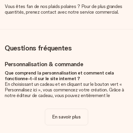
Vous êtes fan de nos plaids polaires ? Pour de plus grandes
quantités, prenez contact avec notre service commercial.
Questions fréquentes
Personnalisation & commande
Que comprend la personnalisation et comment cela
fonctionne-t-il sur le site internet ?
En choisissant un cadeau et en cliquant sur le bouton vert «
Personnalisez ici », vous commencez votre création. Grâce à
notre éditeur de cadeau, vous pouvez entièrement le
personnaliser à souhait en y ajoutant vos photos et/ou texte.
Vous pouvez même, si vous le désirez, choisir un design
unique pour ajouter une touche finale à votre cadeau.
En savoir plus
La personnalisation est-elle comprise dans le prix ?
Le prix affiché sur le site internet comprend la