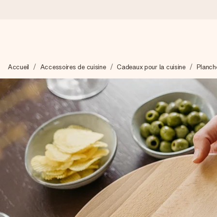
Commandé ce jour, expédié sous 24h
Accueil
Accessoires de cuisine
Cadeaux pour la cuisine
Planch
Nous préparons votre cadeau avec attention et l’envoyons en un
4,9 (sur la base de +15 000 avis)
Nos cadeaux sont appréciés. Les clients nous attribuent une
Carte de vœux gratuite
Créez quelque chose d’unique en quelques étapes – avec son p