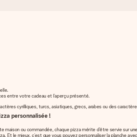
elle.
nces entre votre cadeau et l’aperçu présenté.
aractères cyrilliques, turcs, asiatiques, grecs, arabes ou des caractèr
izza personnalisée !
aite maison ou commandée, chaque pizza mérite d’être servie sur un
zza. Et le mieux, c’est que vous pouvez personnaliser la planche av