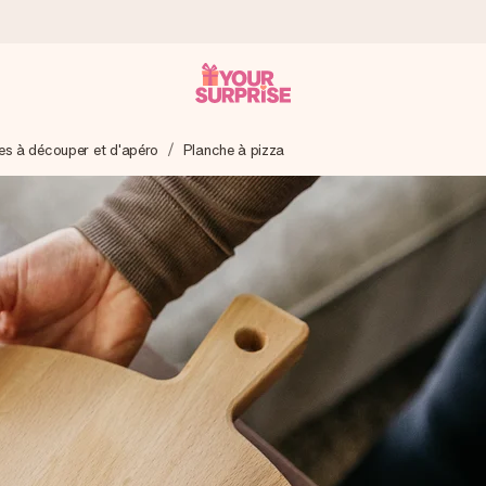
es à découper et d'apéro
Planche à pizza
 éclair – pour que vous puissiez l’offrir au bon moment, quand cel
 note de 4,9 sur Google Reviews (total de tous les pays où nous s
rénom, votre photo ou un message qui touche le cœur. Sans complic