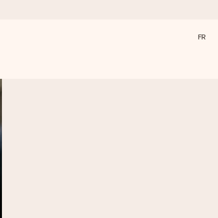
FR
a compte le plus.
ommes présents).
ations, juste tout l’amour pour le moment idéal.