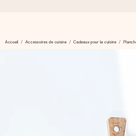
Commandé ce jour, expédié sous 24h
Accueil
Accessoires de cuisine
Cadeaux pour la cuisine
Planch
Nous préparons votre cadeau avec attention et l’envoyons en un
4,9 (sur la base de +15 000 avis)
Nos cadeaux sont appréciés. Les clients nous attribuent une
Carte de vœux gratuite
Créez quelque chose d’unique en quelques étapes – avec son p