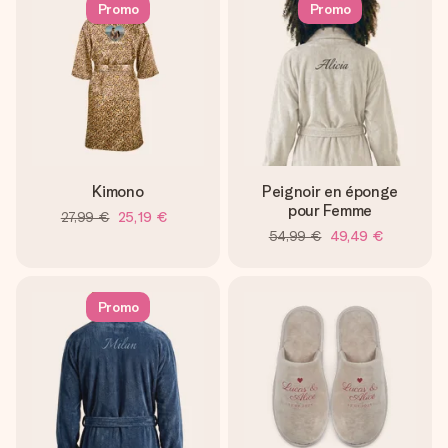
Promo
Promo
Kimono
Peignoir en éponge
pour Femme
27,99 €
25,19 €
54,99 €
49,49 €
Promo