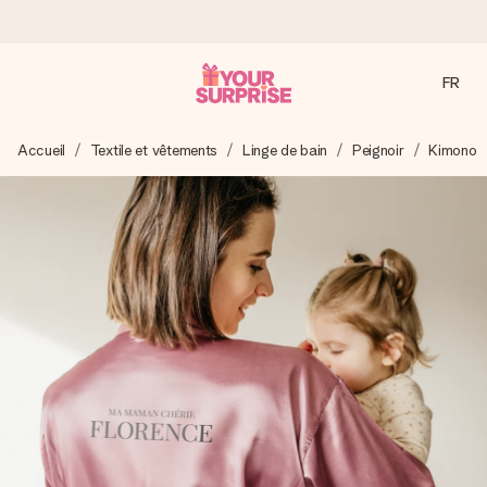
FR
Commandé ce jour, expédié sous 24h
Accueil
Textile et vêtements
Linge de bain
Peignoir
Kimono
Nous préparons votre cadeau avec attention et l’envoyons
en un éclair – pour que vous puissiez l’offrir au bon moment,
quand cela compte le plus.
4,9 (sur la base de +15 000 avis)
Nos cadeaux sont appréciés. Les clients nous attribuent
une note de 4,9 sur Google Reviews (total de tous les
pays où nous sommes présents).
Carte de vœux gratuite