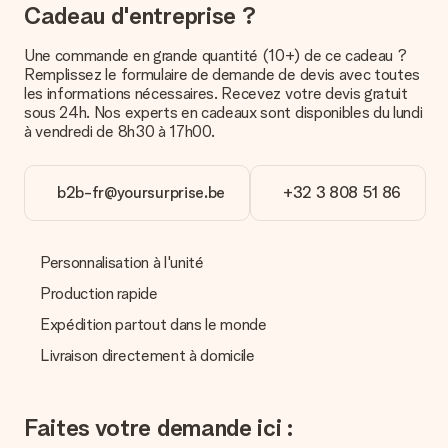
Cadeau d'entreprise ?
Paiement
Comment puis-je régler ma commande ?
Une commande en grande quantité (10+) de ce cadeau ?
Nous proposons les formes de paiement suivantes : Paypal,
Remplissez le formulaire de demande de devis avec toutes
carte bancaire ou par virement bancaire. Comptez un délai de
les informations nécessaires. Recevez votre devis gratuit
3 jours supplémentaires pour la livraison de votre cadeau en
sous 24h. Nos experts en cadeaux sont disponibles du lundi
cas de paiement par virement bancaire.
à vendredi de 8h30 à 17h00.
Réception du cadeau
b2b-fr@yoursurprise.be
+32 3 808 51 86
Que puis-je faire si le cadeau ne me convient pas tout à
fait ?
Nous déplorons le fait que votre cadeau ne vous plaise pas.
Vous pouvez dans ce cas contacter notre service client qui
Personnalisation à l'unité
vous aidera à trouver une solution satisfaisante.
Production rapide
La facture est-elle envoyée avec le cadeau ?
Expédition partout dans le monde
Nous n’envoyons pas de facture avec le cadeau. Nous vous
l’envoyons par e-mail avec la confirmation de commande. Vous
Livraison directement à domicile
pouvez de même retrouver votre facture dans votre espace
personnel MySurprise. Vous pouvez ainsi être tranquille et
envoyer directement le cadeau à l’heureux destinataire, pour
Faites votre demande ici :
un véritable effet surprise !