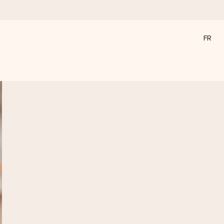
FR
a compte le plus.
ommes présents).
ations, juste tout l’amour pour le moment idéal.