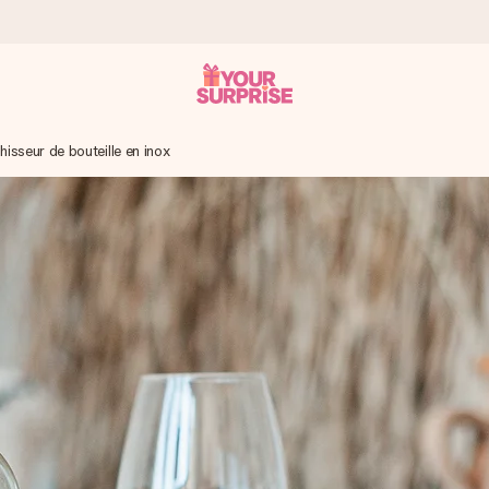
hisseur de bouteille en inox
 éclair – pour que vous puissiez l’offrir au bon moment, quand cel
 note de 4,9 sur Google Reviews (total de tous les pays où nous s
rénom, votre photo ou un message qui touche le cœur. Sans complic