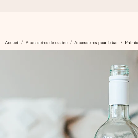
Commandé ce jour, expédié sous 24h
Accueil
Accessoires de cuisine
Accessoires pour le bar
Rafraîc
Nous préparons votre cadeau avec attention et l’envoyons en un
4,9 (sur la base de +15 000 avis)
Nos cadeaux sont appréciés. Les clients nous attribuent une
Carte de vœux gratuite
Créez quelque chose d’unique en quelques étapes – avec son p