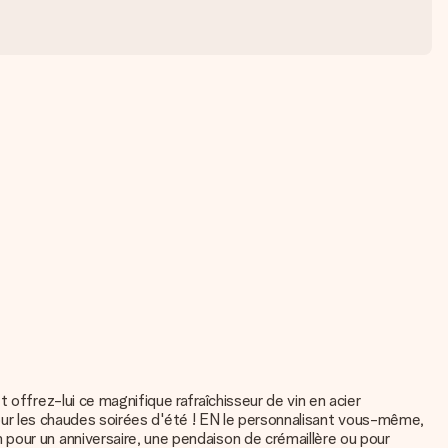
offrez-lui ce magnifique rafraîchisseur de vin en acier
t pour les chaudes soirées d'été ! EN le personnalisant vous-même,
pour un anniversaire, une pendaison de crémaillère ou pour