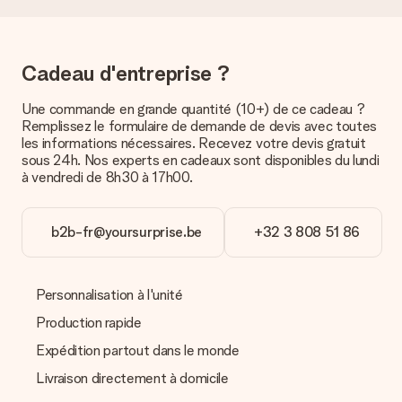
Pour l’instant, il n’est pas (encore) possible de choisir une
option de livraison. Le cadeau commandé vous est envoyé par
la poste ou par transporteur. Si vous voulez savoir de quelle
manière votre paquet vous sera livré, merci de bien vouloir
Cadeau d'entreprise ?
contacter notre service client.
Une commande en grande quantité (10+) de ce cadeau ?
Paiement
Remplissez le formulaire de demande de devis avec toutes
Comment puis-je régler ma commande ?
les informations nécessaires. Recevez votre devis gratuit
Nous proposons les formes de paiement suivantes : Paypal,
sous 24h. Nos experts en cadeaux sont disponibles du lundi
carte bancaire ou par virement bancaire. Comptez un délai de
à vendredi de 8h30 à 17h00.
3 jours supplémentaires pour la livraison de votre cadeau en
cas de paiement par virement bancaire.
b2b-fr@yoursurprise.be
+32 3 808 51 86
Réception du cadeau
Que puis-je faire si le cadeau ne me convient pas tout à
fait ?
Personnalisation à l'unité
Nous déplorons le fait que votre cadeau ne vous plaise pas.
Vous pouvez dans ce cas contacter notre service client qui
Production rapide
vous aidera à trouver une solution satisfaisante.
Expédition partout dans le monde
La facture est-elle envoyée avec le cadeau ?
Livraison directement à domicile
Nous n’envoyons pas de facture avec le cadeau. Nous vous