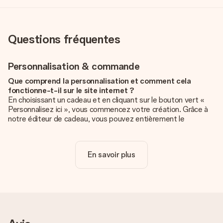
Questions fréquentes
Personnalisation & commande
Que comprend la personnalisation et comment cela
fonctionne-t-il sur le site internet ?
En choisissant un cadeau et en cliquant sur le bouton vert «
Personnalisez ici », vous commencez votre création. Grâce à
notre éditeur de cadeau, vous pouvez entièrement le
personnaliser à souhait en y ajoutant vos photos et/ou texte.
Vous pouvez même, si vous le désirez, choisir un design
unique pour ajouter une touche finale à votre cadeau.
En savoir plus
La personnalisation est-elle comprise dans le prix ?
Le prix affiché sur le site internet comprend la
personnalisation de votre cadeau. Bien plus simple ainsi !
Comment savoir si ma photo est de qualité suffisante ?
Nous voulons nous assurer que tu es entièrement satisfait de
ton cadeau. C'est pourquoi il est important d'utiliser des