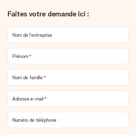
l’envoyons par e-mail avec la confirmation de commande. Vous
pouvez de même retrouver votre facture dans votre espace
Faites votre demande ici :
personnel MySurprise. Vous pouvez ainsi être tranquille et
envoyer directement le cadeau à l’heureux destinataire, pour
un véritable effet surprise !
Nom de l'entreprise
Prénom
Nom de famille
Adresse e-mail
Numéro de téléphone