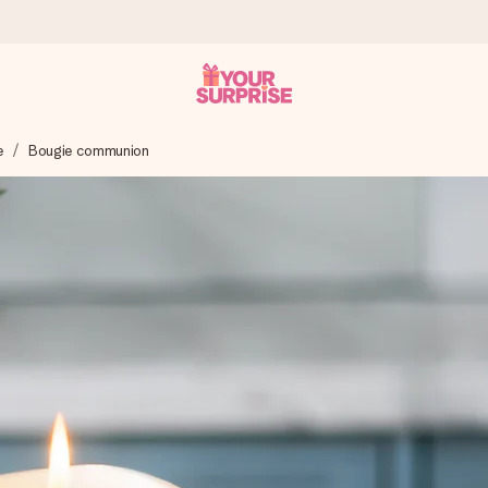
e
Bougie communion
 éclair – pour que vous puissiez l’offrir au bon moment, quand cel
 note de 4,9 sur Google Reviews (total de tous les pays où nous s
rénom, votre photo ou un message qui touche le cœur. Sans complic