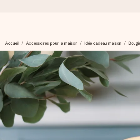
Commandé ce jour, expédié sous 24h
Accueil
Accessoires pour la maison
Idée cadeau maison
Bougi
Nous préparons votre cadeau avec attention et l’envoyons en un
4,9 (sur la base de +15 000 avis)
Nos cadeaux sont appréciés. Les clients nous attribuent une
Carte de vœux gratuite
Créez quelque chose d’unique en quelques étapes – avec son p