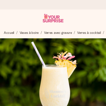
Commandé ce jour, expédié sous 24h
Accueil
Vases à boire
Verres avec gravure
Verres à cocktail
Nous préparons votre cadeau avec attention et l’envoyons
en un éclair – pour que vous puissiez l’offrir au bon moment,
quand cela compte le plus.
4,9 (sur la base de +15 000 avis)
Nos cadeaux sont appréciés. Les clients nous attribuent
une note de 4,9 sur Google Reviews (total de tous les
pays où nous sommes présents).
Carte de vœux gratuite