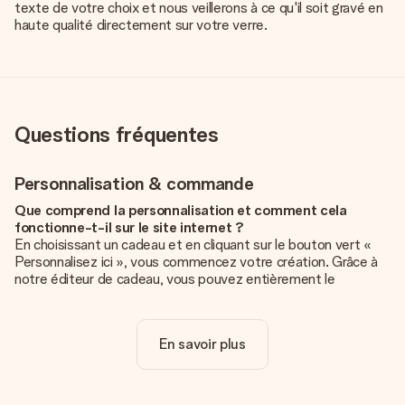
texte de votre choix et nous veillerons à ce qu'il soit gravé en
haute qualité directement sur votre verre.
Questions fréquentes
Personnalisation & commande
Que comprend la personnalisation et comment cela
fonctionne-t-il sur le site internet ?
En choisissant un cadeau et en cliquant sur le bouton vert «
Personnalisez ici », vous commencez votre création. Grâce à
notre éditeur de cadeau, vous pouvez entièrement le
personnaliser à souhait en y ajoutant vos photos et/ou texte.
Vous pouvez même, si vous le désirez, choisir un design
unique pour ajouter une touche finale à votre cadeau.
En savoir plus
La personnalisation est-elle comprise dans le prix ?
Le prix affiché sur le site internet comprend la
personnalisation de votre cadeau. Bien plus simple ainsi !