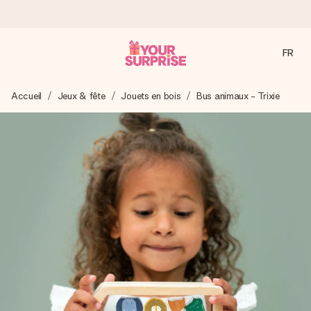
FR
Commandé ce jour, expédié sous 24h
Accueil
Jeux & fête
Jouets en bois
Bus animaux - Trixie
Nous préparons votre cadeau avec attention et l’envoyons
en un éclair – pour que vous puissiez l’offrir au bon moment,
quand cela compte le plus.
4,9 (sur la base de +15 000 avis)
Nos cadeaux sont appréciés. Les clients nous attribuent
une note de 4,9 sur Google Reviews (total de tous les
pays où nous sommes présents).
Carte de vœux gratuite