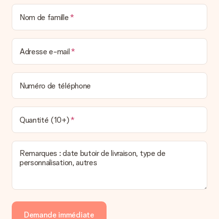
Paiement
Nom de famille
Comment puis-je régler ma commande ?
Nous proposons les formes de paiement suivantes : Paypal,
carte bancaire ou par virement bancaire. Comptez un délai de
Adresse e-mail
3 jours supplémentaires pour la livraison de votre cadeau en
cas de paiement par virement bancaire.
Réception du cadeau
Numéro de téléphone
Que puis-je faire si le cadeau ne me convient pas tout à
fait ?
Nous déplorons le fait que votre cadeau ne vous plaise pas.
Quantité (10+)
Vous pouvez dans ce cas contacter notre service client qui
vous aidera à trouver une solution satisfaisante.
Remarques : date butoir de livraison, type de
La facture est-elle envoyée avec le cadeau ?
personnalisation, autres
Nous n’envoyons pas de facture avec le cadeau. Nous vous
l’envoyons par e-mail avec la confirmation de commande. Vous
pouvez de même retrouver votre facture dans votre espace
personnel MySurprise. Vous pouvez ainsi être tranquille et
envoyer directement le cadeau à l’heureux destinataire, pour
un véritable effet surprise !
Demande immédiate