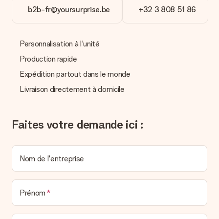
cas de paiement par virement bancaire.
b2b-fr@yoursurprise.be
+32 3 808 51 86
Réception du cadeau
Que puis-je faire si le cadeau ne me convient pas tout à
Personnalisation à l'unité
fait ?
Nous déplorons le fait que votre cadeau ne vous plaise pas.
Production rapide
Vous pouvez dans ce cas contacter notre service client qui
vous aidera à trouver une solution satisfaisante.
Expédition partout dans le monde
Livraison directement à domicile
La facture est-elle envoyée avec le cadeau ?
Nous n’envoyons pas de facture avec le cadeau. Nous vous
l’envoyons par e-mail avec la confirmation de commande. Vous
pouvez de même retrouver votre facture dans votre espace
Faites votre demande ici :
personnel MySurprise. Vous pouvez ainsi être tranquille et
envoyer directement le cadeau à l’heureux destinataire, pour
un véritable effet surprise !
Nom de l'entreprise
Prénom