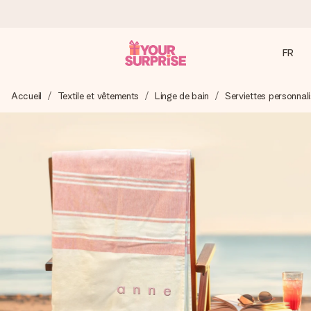
FR
Commandé ce jour, expédié sous 24h
Accueil
Textile et vêtements
Linge de bain
Serviettes personnal
Nous préparons votre cadeau avec attention et l’envoyons
en un éclair – pour que vous puissiez l’offrir au bon moment,
quand cela compte le plus.
4,9 (sur la base de +15 000 avis)
Nos cadeaux sont appréciés. Les clients nous attribuent
une note de 4,9 sur Google Reviews (total de tous les
pays où nous sommes présents).
Carte de vœux gratuite