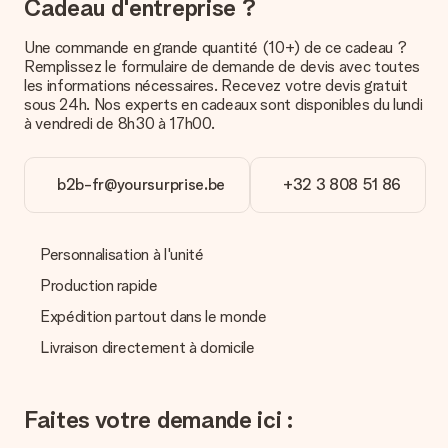
Cadeau d'entreprise ?
fête assuré. Vous pouvez alors offrir le cadeau ainsi ou
directement l’envoyer au destinataire.
Une commande en grande quantité (10+) de ce cadeau ?
Remplissez le formulaire de demande de devis avec toutes
Délai de livraison, options de livraison et frais
les informations nécessaires. Recevez votre devis gratuit
sous 24h. Nos experts en cadeaux sont disponibles du lundi
de port
à vendredi de 8h30 à 17h00.
Est-ce que je peux choisir la date de livraison ?
Il n’est, en ce moment, pas possible de choisir une date
précise pour votre cadeau.
b2b-fr@yoursurprise.be
+32 3 808 51 86
Quel est le délai de livraison ? Quand est-ce que mon
cadeau sera livré ?
Le délai de livraison est indiqué sur la page du produit choisi.
Personnalisation à l'unité
Production rapide
Quelles sont les options de livraison ?
Pour l’instant, il n’est pas (encore) possible de choisir une
Expédition partout dans le monde
option de livraison. Le cadeau commandé vous est envoyé par
Livraison directement à domicile
la poste ou par transporteur. Si vous voulez savoir de quelle
manière votre paquet vous sera livré, merci de bien vouloir
contacter notre service client.
Faites votre demande ici :
Paiement