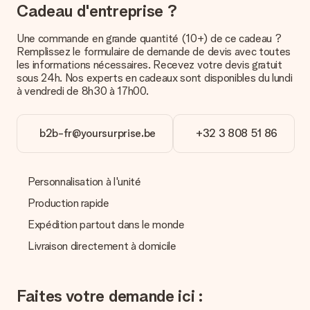
Quel est le délai de livraison ? Quand est-ce que mon
Cadeau d'entreprise ?
cadeau sera livré ?
Le délai de livraison est indiqué sur la page du produit choisi.
Une commande en grande quantité (10+) de ce cadeau ?
Remplissez le formulaire de demande de devis avec toutes
Quelles sont les options de livraison ?
les informations nécessaires. Recevez votre devis gratuit
Pour l’instant, il n’est pas (encore) possible de choisir une
sous 24h. Nos experts en cadeaux sont disponibles du lundi
option de livraison. Le cadeau commandé vous est envoyé par
à vendredi de 8h30 à 17h00.
la poste ou par transporteur. Si vous voulez savoir de quelle
manière votre paquet vous sera livré, merci de bien vouloir
contacter notre service client.
b2b-fr@yoursurprise.be
+32 3 808 51 86
Paiement
Comment puis-je régler ma commande ?
Personnalisation à l'unité
Nous proposons les formes de paiement suivantes : Paypal,
carte bancaire ou par virement bancaire. Comptez un délai de
Production rapide
3 jours supplémentaires pour la livraison de votre cadeau en
Expédition partout dans le monde
cas de paiement par virement bancaire.
Livraison directement à domicile
Réception du cadeau
Que puis-je faire si le cadeau ne me convient pas tout à
fait ?
Faites votre demande ici :
Nous déplorons le fait que votre cadeau ne vous plaise pas.