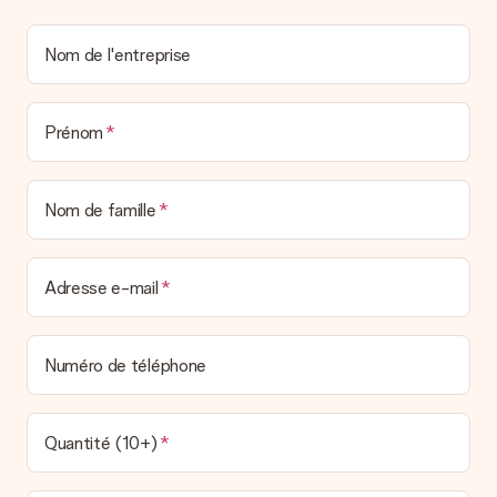
Vous pouvez dans ce cas contacter notre service client qui
vous aidera à trouver une solution satisfaisante.
Nom de l'entreprise
La facture est-elle envoyée avec le cadeau ?
Nous n’envoyons pas de facture avec le cadeau. Nous vous
l’envoyons par e-mail avec la confirmation de commande. Vous
Prénom
pouvez de même retrouver votre facture dans votre espace
personnel MySurprise. Vous pouvez ainsi être tranquille et
envoyer directement le cadeau à l’heureux destinataire, pour
un véritable effet surprise !
Nom de famille
Adresse e-mail
Numéro de téléphone
Quantité (10+)