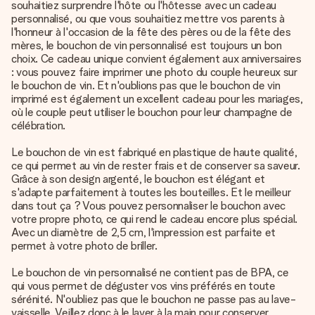
souhaitiez surprendre l'hôte ou l'hôtesse avec un cadeau
personnalisé, ou que vous souhaitiez mettre vos parents à
l'honneur à l'occasion de la fête des pères ou de la fête des
mères, le bouchon de vin personnalisé est toujours un bon
choix. Ce cadeau unique convient également aux anniversaires
: vous pouvez faire imprimer une photo du couple heureux sur
le bouchon de vin. Et n'oublions pas que le bouchon de vin
imprimé est également un excellent cadeau pour les mariages,
où le couple peut utiliser le bouchon pour leur champagne de
célébration.
Le bouchon de vin est fabriqué en plastique de haute qualité,
ce qui permet au vin de rester frais et de conserver sa saveur.
Grâce à son design argenté, le bouchon est élégant et
s'adapte parfaitement à toutes les bouteilles. Et le meilleur
dans tout ça ? Vous pouvez personnaliser le bouchon avec
votre propre photo, ce qui rend le cadeau encore plus spécial.
Avec un diamètre de 2,5 cm, l'impression est parfaite et
permet à votre photo de briller.
Le bouchon de vin personnalisé ne contient pas de BPA, ce
qui vous permet de déguster vos vins préférés en toute
sérénité. N'oubliez pas que le bouchon ne passe pas au lave-
vaisselle. Veillez donc à le laver à la main pour conserver