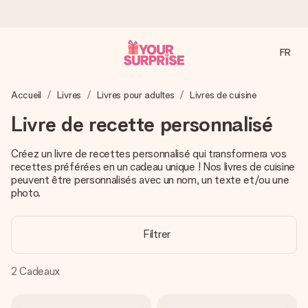
FR
Commandé ce jour, expédié sous 24h
Accueil
Livres
Livres pour adultes
Livres de cuisine
Nous préparons votre cadeau avec attention et l’envoyons
en un éclair – pour que vous puissiez l’offrir au bon moment,
Livre de recette personnalisé
quand cela compte le plus.
Créez un livre de recettes personnalisé qui transformera vos
recettes préférées en un cadeau unique ! Nos livres de cuisine
peuvent être personnalisés avec un nom, un texte et/ou une
4,9 (sur la base de +15 000 avis)
photo.
Nos cadeaux sont appréciés. Les clients nous attribuent
une note de 4,9 sur Google Reviews (total de tous les
pays où nous sommes présents).
Filtrer
2
Cadeaux
Carte de vœux gratuite