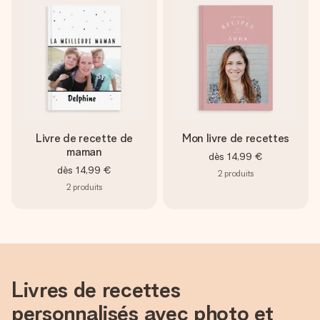
Créez quelque chose d’unique en quelques étapes – avec
son prénom, votre photo ou un message qui touche le cœur.
Sans complications, juste tout l’amour pour le moment idéal.
Livre de recette de
Mon livre de recettes
maman
dès
14,99 €
dès
14,99 €
2
produits
2
produits
Livres de recettes
personnalisés avec photo et