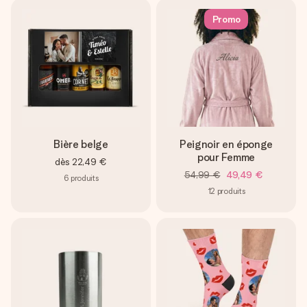
Promo
Bière belge
Peignoir en éponge
pour Femme
dès
22,49 €
54,99 €
49,49 €
6
produits
12
produits