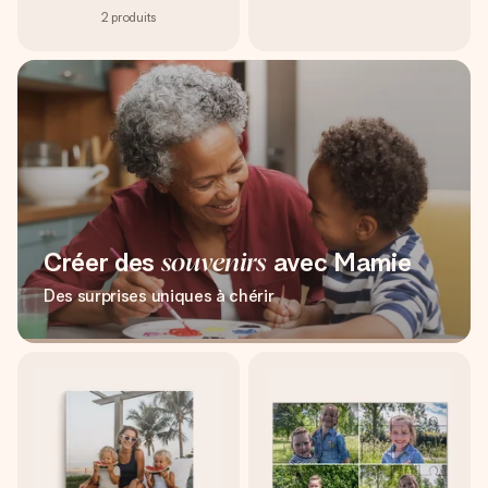
2
produits
Créer des
souvenirs
avec Mamie
Des surprises uniques à chérir