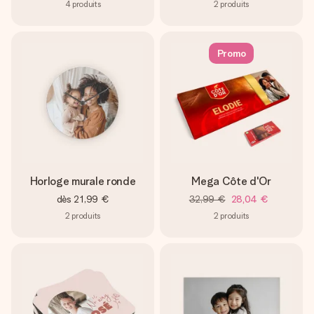
4
produits
2
produits
Promo
Horloge murale ronde
Mega Côte d'Or
dès
21,99 €
32,99 €
28,04 €
2
produits
2
produits