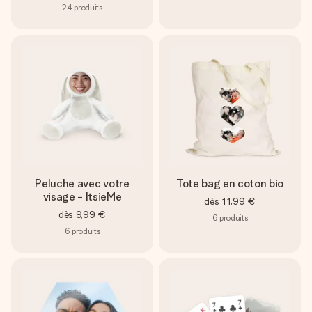
24
produits
Peluche avec votre
Tote bag en coton bio
visage - ItsieMe
dès
11,99 €
dès
9,99 €
6
produits
6
produits