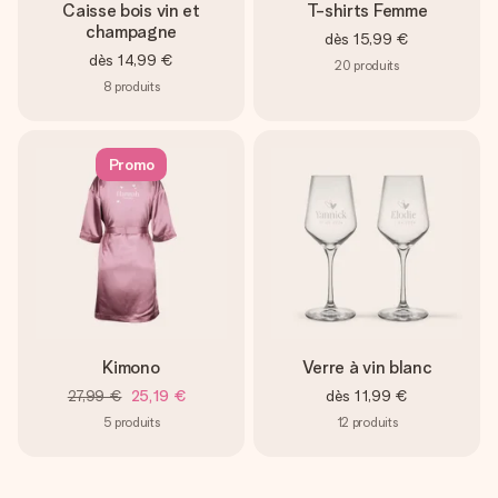
Caisse bois vin et
T-shirts Femme
champagne
dès
15,99 €
dès
14,99 €
20
produits
8
produits
Promo
Kimono
Verre à vin blanc
27,99 €
25,19 €
dès
11,99 €
5
produits
12
produits