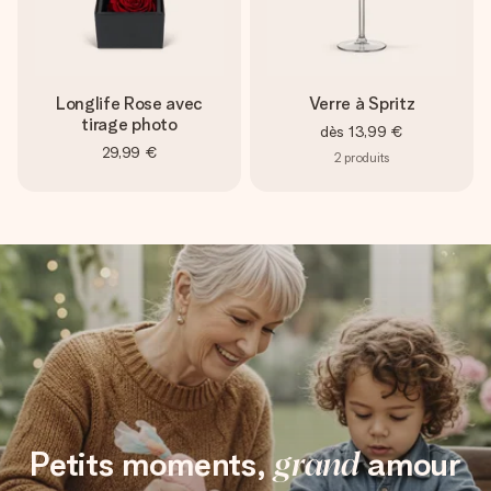
Longlife Rose avec
Verre à Spritz
tirage photo
dès
13,99 €
29,99 €
2
produits
Petits moments,
grand
amour