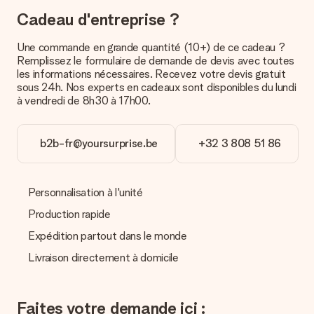
manière votre paquet vous sera livré, merci de bien vouloir
Cadeau d'entreprise ?
contacter notre service client.
Une commande en grande quantité (10+) de ce cadeau ?
Paiement
Remplissez le formulaire de demande de devis avec toutes
Comment puis-je régler ma commande ?
les informations nécessaires. Recevez votre devis gratuit
Nous proposons les formes de paiement suivantes : Paypal,
sous 24h. Nos experts en cadeaux sont disponibles du lundi
carte bancaire ou par virement bancaire. Comptez un délai de
à vendredi de 8h30 à 17h00.
3 jours supplémentaires pour la livraison de votre cadeau en
cas de paiement par virement bancaire.
b2b-fr@yoursurprise.be
+32 3 808 51 86
Réception du cadeau
Que puis-je faire si le cadeau ne me convient pas tout à
fait ?
Personnalisation à l'unité
Nous déplorons le fait que votre cadeau ne vous plaise pas.
Vous pouvez dans ce cas contacter notre service client qui
Production rapide
vous aidera à trouver une solution satisfaisante.
Expédition partout dans le monde
La facture est-elle envoyée avec le cadeau ?
Livraison directement à domicile
Nous n’envoyons pas de facture avec le cadeau. Nous vous
l’envoyons par e-mail avec la confirmation de commande. Vous
pouvez de même retrouver votre facture dans votre espace
Faites votre demande ici :
personnel MySurprise. Vous pouvez ainsi être tranquille et