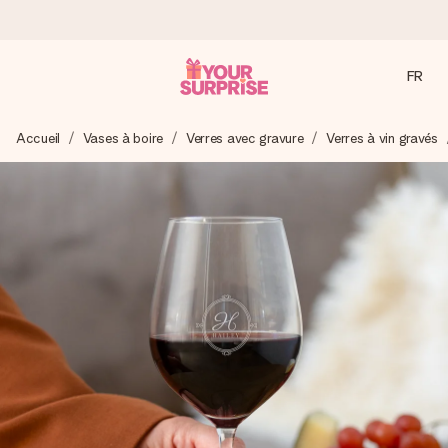
FR
Commandé ce jour, expédié sous 24h
Accueil
Vases à boire
Verres avec gravure
Verres à vin gravés
Nous préparons votre cadeau avec attention et l’envoyons
en un éclair – pour que vous puissiez l’offrir au bon moment,
quand cela compte le plus.
4,9 (sur la base de +15 000 avis)
Nos cadeaux sont appréciés. Les clients nous attribuent
une note de 4,9 sur Google Reviews (total de tous les
pays où nous sommes présents).
Carte de vœux gratuite