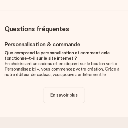
Questions fréquentes
Personnalisation & commande
Que comprend la personnalisation et comment cela
fonctionne-t-il sur le site internet ?
En choisissant un cadeau et en cliquant sur le bouton vert «
Personnalisez ici », vous commencez votre création. Grâce à
notre éditeur de cadeau, vous pouvez entièrement le
personnaliser à souhait en y ajoutant vos photos et/ou texte.
Vous pouvez même, si vous le désirez, choisir un design
unique pour ajouter une touche finale à votre cadeau.
En savoir plus
La personnalisation est-elle comprise dans le prix ?
Le prix affiché sur le site internet comprend la
personnalisation de votre cadeau. Bien plus simple ainsi !
Comment savoir si ma photo est de qualité suffisante ?