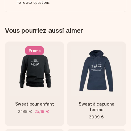
Foire aux questions
Vous pourriez aussi aimer
Promo
Sweat pour enfant
Sweat à capuche
femme
27,99 €
25,19 €
39,99 €