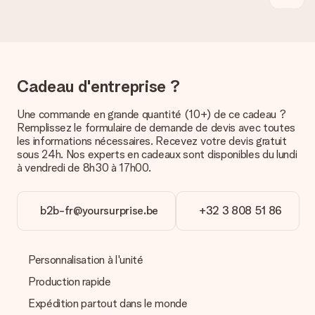
Quelles sont les options de livraison ?
Pour l’instant, il n’est pas (encore) possible de choisir une
option de livraison. Le cadeau commandé vous est envoyé par
la poste ou par transporteur. Si vous voulez savoir de quelle
manière votre paquet vous sera livré, merci de bien vouloir
contacter notre service client.
Cadeau d'entreprise ?
Paiement
Une commande en grande quantité (10+) de ce cadeau ?
Comment puis-je régler ma commande ?
Remplissez le formulaire de demande de devis avec toutes
Nous proposons les formes de paiement suivantes : Paypal,
les informations nécessaires. Recevez votre devis gratuit
carte bancaire ou par virement bancaire. Comptez un délai de
sous 24h. Nos experts en cadeaux sont disponibles du lundi
3 jours supplémentaires pour la livraison de votre cadeau en
à vendredi de 8h30 à 17h00.
cas de paiement par virement bancaire.
Réception du cadeau
b2b-fr@yoursurprise.be
+32 3 808 51 86
Que puis-je faire si le cadeau ne me convient pas tout à
fait ?
Nous déplorons le fait que votre cadeau ne vous plaise pas.
Personnalisation à l'unité
Vous pouvez dans ce cas contacter notre service client qui
vous aidera à trouver une solution satisfaisante.
Production rapide
Expédition partout dans le monde
La facture est-elle envoyée avec le cadeau ?